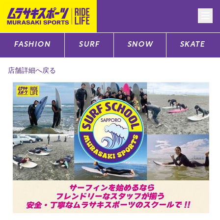
FASHION
SURF
SNOW
SKATE
CATEGORY
店舗詳細へ戻る
ファッションTOP
サーフTOP
スノーTOP
スケートTOP
CONTENTS
SUPPORT