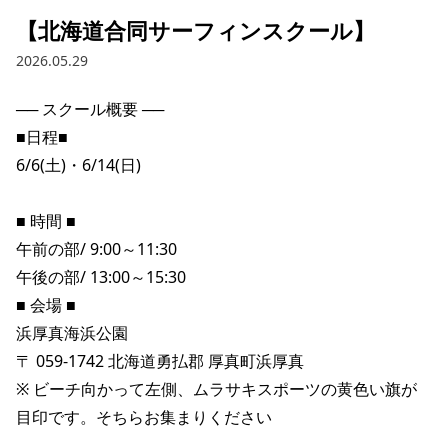
【北海道合同サーフィンスクール】
ブランド一覧
ご利用ガイド
特集一覧
会員ランク
2026.05.29
スタッフスナップ
店頭受取サービス
ギフトラッピング
アフターサポート
── スクール概要 ──

下取り保証について
■日程■

よくある質問
店舗一覧
6/6(土)・6/14(日)

お問い合わせ
ニュース
■ 時間 ■

午前の部/ 9:00～11:30　　

午後の部/ 13:00～15:30　

■ 会場 ■

浜厚真海浜公園

〒 059-1742 北海道勇払郡 厚真町浜厚真

※ ビーチ向かって左側、ムラサキスポーツの黄色い旗が
目印です。そちらお集まりください

ムラサキスポーツ 公式アプリ