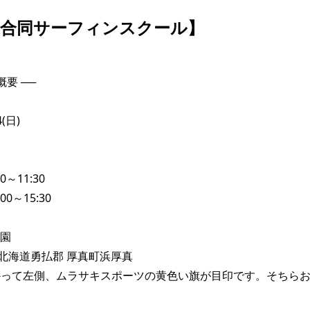
道合同サーフィンスクール】
SKATE
TOP
要 ──

FASHION
SNOW
SURF
TOP
TOP
TOP
(日)

0～11:30　　

00～15:30　

園

42 北海道勇払郡 厚真町浜厚真

かって左側、ムラサキスポーツの黄色い旗が目印です。そちら