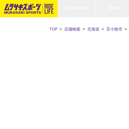
FASHION
SURF
TOP
店舗検索
北海道
苫小牧市
ファションカテゴリー
サーフィンカテゴリー
スノーボードカテゴリー
スケートボードカテゴリー
すべてのアイテム
すべてのアイテム
すべてのアイテム
すべてのアイテム
アウター/
サーフボー
スノーボー
スケートボ
ボトムス
サーフィングッズ
スノーボードブーツ
スケートボードパーツ
シューズ
サーフボー
スノーボー
スケートボ
ファッショングッズ
ボディーボード
スノーボードゴーグル
GO スケートセット
キッズ
スキムボー
スノーボー
水着/フィットネス/ラッシュガード
GO ボディーボード
キッズスノーボードセット
ストライダ
スノーボー