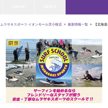
SNOW
SKATE
ムラサキスポーツ イオンモール苫小牧店
最新情報一覧
【北海道
ジャケット
ド
ド板
ード
トップス
ウェットスーツ
バインディング
キッズスケートボード
ドメンテナンスグッズ
ドセット
ードグッズ
バッグ
キッズサーフィン
スノーボードウェア
スケートボードメンテナンスグッ
ズ
ド
ドグローブ
メンズ水着/ラッシュガード
GO サーフセット
キッズスノーボード
ー/バイク/その他
ドグッズ
スノーボードメンテナンスグッズ