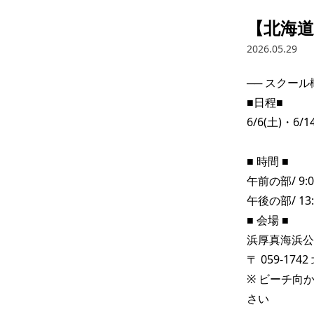
【北海
2026.05.29
── スクール概
■日程■

6/6(土)・6/14
■ 時間 ■

午前の部/ 9:0
午後の部/ 13:
■ 会場 ■

浜厚真海浜公
〒 059-17
※ ビーチ向
さい
