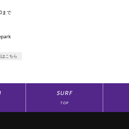
00まで

epark
覧はこちら
N
SURF
TOP