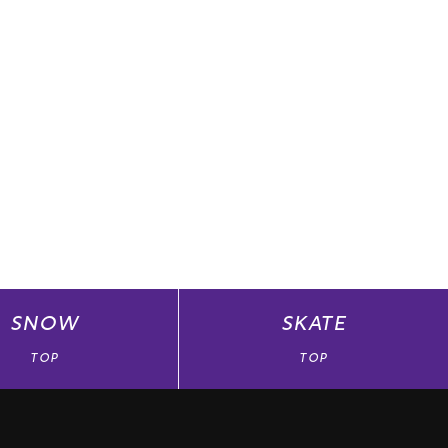
SNOW
SKATE
TOP
TOP