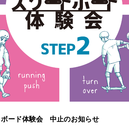
SKATE
TOP
FASHION
SNOW
SURF
TOP
TOP
TOP
トボード体験会 中止のお知らせ