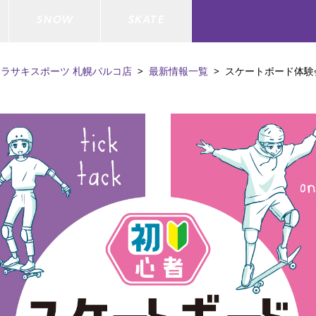
SNOW
SKATE
ムラサキスポーツ 札幌パルコ店
最新情報一覧
スケートボード体験
ジャケット
ド
ド板
ード
トップス
ウェットスーツ
バインディング
キッズスケートボード
ドメンテナンスグッズ
ドセット
ードグッズ
バッグ
キッズサーフィン
スノーボードウェア
スケートボードメンテナンスグッ
ズ
ド
ドグローブ
メンズ水着/ラッシュガード
GO サーフセット
キッズスノーボード
ー/バイク/その他
ドグッズ
スノーボードメンテナンスグッズ