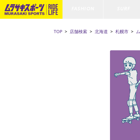
FASHION
SURF
TOP
店舗検索
北海道
札幌市
ファションカテゴリー
サーフィンカテゴリー
スノーボードカテゴリー
スケートボードカテゴリー
すべてのアイテム
すべてのアイテム
すべてのアイテム
すべてのアイテム
アウター/
サーフボー
スノーボー
スケートボ
ボトムス
サーフィングッズ
スノーボードブーツ
スケートボードパーツ
シューズ
サーフボー
スノーボー
スケートボ
ファッショングッズ
ボディーボード
スノーボードゴーグル
GO スケートセット
キッズ
スキムボー
スノーボー
水着/フィットネス/ラッシュガード
GO ボディーボード
キッズスノーボードセット
ストライダ
スノーボー