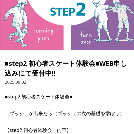
ブランド一覧
ご利用ガイド
特集一覧
会員ランク
スタッフスナップ
店頭受取サービス
ギフトラッピング
アフターサポート
下取り保証について
よくある質問
店舗一覧
お問い合わせ
ニュース
■step2 初心者スケート体験会■WEB申し
込みにて受付中‼
2025.09.02
■step2 初心者スケート体験会■

　プッシュが出来たら（プッシュの次の基礎を学ぼう）

【step2 初心者体験会　内容】

ムラサキスポーツ 公式アプリ