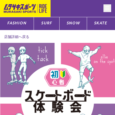
FASHION
SURF
SNOW
SKATE
CATEGORY
店舗詳細へ戻る
ファッションTOP
サーフTOP
スノーTOP
スケートTOP
CONTENTS
SUPPORT