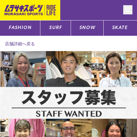
FASHION
SURF
SNOW
SKATE
CATEGORY
店舗詳細へ戻る
ファッションTOP
サーフTOP
スノーTOP
スケートTOP
CONTENTS
SUPPORT