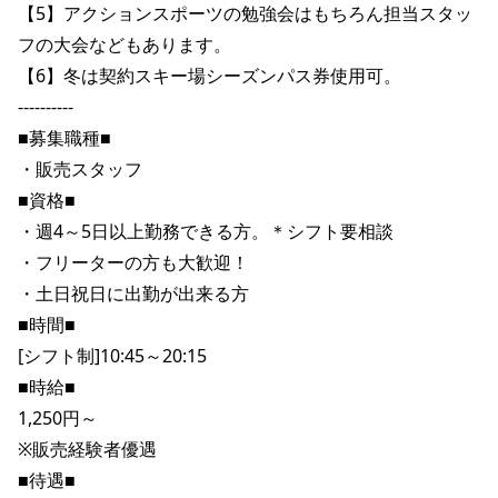
【5】アクションスポーツの勉強会はもちろん担当スタッ
ポイント・クーポンもこのアプリで！
フの大会などもあります。

【6】冬は契約スキー場シーズンパス券使用可。

----------

■募集職種■

・販売スタッフ

■資格■

・週4～5日以上勤務できる方。＊シフト要相談

・フリーターの方も大歓迎！

・土日祝日に出勤が出来る方

■時間■

[シフト制]10:45～20:15

■時給■

1,250円～

※販売経験者優遇

■待遇■
