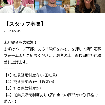
ブランド一覧
ご利用ガイド
特集一覧
会員ランク
スタッフスナップ
店頭受取サービス
ギフトラッピング
【スタッフ募集】
アフターサポート
下取り保証について
2026.05.05
よくある質問
店舗一覧
お問い合わせ
未経験者も大歓迎！

ニュース
まずはページ下部にある「詳細をみる」を押して簡単応募
フォームよりご応募ください。選考の上、面接日時を連絡
差し上げます。

----------

【1】社員登用制度有り(正社員)

【2】交通費支給 (当社規定内)

【3】社会保険制度あり

【4】従業員販売制度あり (店内全ての商品が特別価格で
購入可)

ムラサキスポーツ 公式アプリ