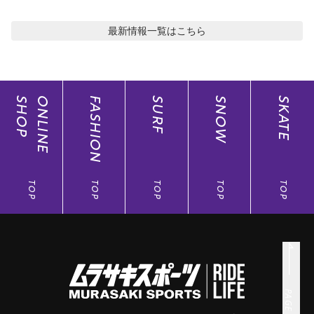
最新情報
一覧はこちら
SHOP
ONLINE
FASHION
SURF
SNOW
SKATE
TOP
TOP
TOP
TOP
TOP
PAGE TOP