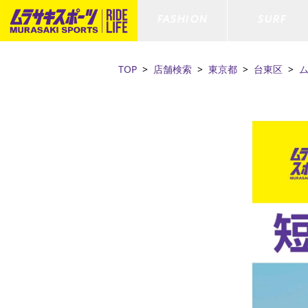
FASHION
SURF
TOP
店舗検索
東京都
台東区
ファションカテゴリー
サーフィンカテゴリー
スノーボードカテゴリー
スケートボードカテゴリー
すべてのアイテム
すべてのアイテム
すべてのアイテム
すべてのアイテム
アウター/
サーフボー
スノーボー
スケートボ
ボトムス
サーフィングッズ
スノーボードブーツ
スケートボードパーツ
シューズ
サーフボー
スノーボー
スケートボ
ファッショングッズ
ボディーボード
スノーボードゴーグル
GO スケートセット
キッズ
スキムボー
スノーボー
水着/フィットネス/ラッシュガード
GO ボディーボード
キッズスノーボードセット
ストライダ
スノーボー