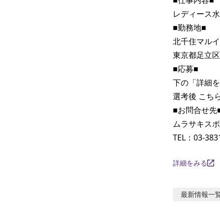
レディース水
■勤務地■

北千住マルイ
東京都足立区千
■応募■

下の「詳細を
選考後 こち
■お問合せ先■
ムラサキスポ
TEL：03-383
詳細をみる
最新情報
一