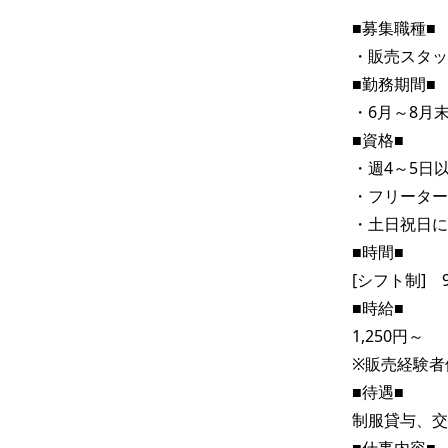
■募集職種■

・販売スタッ
■勤務期間■

・6月～8月末
■資格■

・週4～5日
・フリーター
・土日祝日に
■時間■

[シフト制]　9:
■時給■

1,250円～

※販売経験者
■待遇■

制服貸与、交
■仕事内容■
