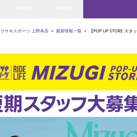
SNOW
SKATE
ムラサキスポーツ 上野本店
最新情報一覧
【POP UP STORE ス
ジャケット
ド
ド板
ード
トップス
ウェットスーツ
バインディング
キッズスケートボード
ドメンテナンスグッズ
ドセット
ードグッズ
バッグ
キッズサーフィン
スノーボードウェア
スケートボードメンテナンスグッ
ズ
ド
ドグローブ
メンズ水着/ラッシュガード
GO サーフセット
キッズスノーボード
ー/バイク/その他
ドグッズ
スノーボードメンテナンスグッズ