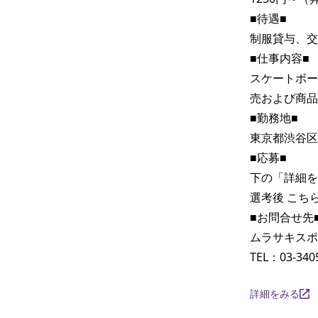
■待遇■

制服貸与、交
■仕事内容■

スケートボー
売および商品
■勤務地■

東京都渋谷区神宮
■応募■

下の「詳細を
選考後 こち
■お問合せ先■
ムラサキスポー
TEL：03-340
詳細をみる