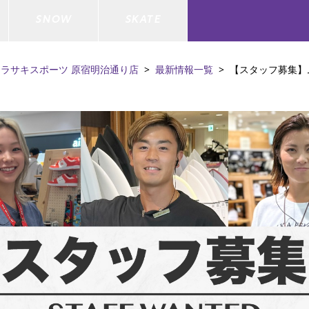
SNOW
SKATE
ムラサキスポーツ 原宿明治通り店
最新情報一覧
【スタッフ募集】
ジャケット
ド
ド板
ード
トップス
ウェットスーツ
バインディング
キッズスケートボード
ドメンテナンスグッズ
ドセット
ードグッズ
バッグ
キッズサーフィン
スノーボードウェア
スケートボードメンテナンスグッ
ズ
ド
ドグローブ
メンズ水着/ラッシュガード
GO サーフセット
キッズスノーボード
ー/バイク/その他
ドグッズ
スノーボードメンテナンスグッズ