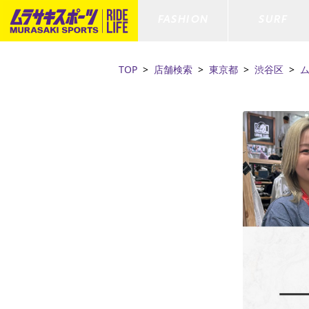
FASHION
SURF
TOP
店舗検索
東京都
渋谷区
ファションカテゴリー
サーフィンカテゴリー
スノーボードカテゴリー
スケートボードカテゴリー
すべてのアイテム
すべてのアイテム
すべてのアイテム
すべてのアイテム
アウター/
サーフボー
スノーボー
スケートボ
ボトムス
サーフィングッズ
スノーボードブーツ
スケートボードパーツ
シューズ
サーフボー
スノーボー
スケートボ
ファッショングッズ
ボディーボード
スノーボードゴーグル
GO スケートセット
キッズ
スキムボー
スノーボー
水着/フィットネス/ラッシュガード
GO ボディーボード
キッズスノーボードセット
ストライダ
スノーボー