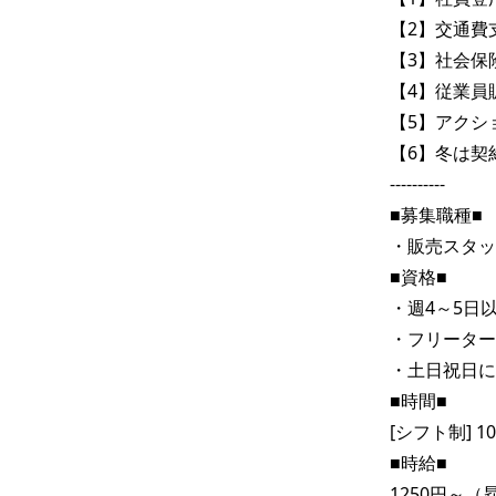
【2】交通費支
【3】社会保
【4】従業員
【5】アクシ
【6】冬は契
----------

■募集職種■

・販売スタッ
■資格■

・週4～5日
・フリーター
・土日祝日に
■時間■

[シフト制] 10:
■時給■

1250円～（