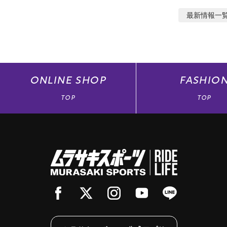
最新情報
一
ONLINE
SHOP
FASHIO
TOP
TOP