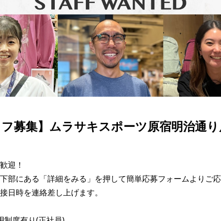
SKATE
TOP
FASHION
SNOW
SURF
TOP
TOP
TOP
ッフ募集】ムラサキスポーツ原宿明治通り
歓迎！

下部にある「詳細をみる」を押して簡単応募フォームよりご応
接日時を連絡差し上げます。

制度有り(正社員)
