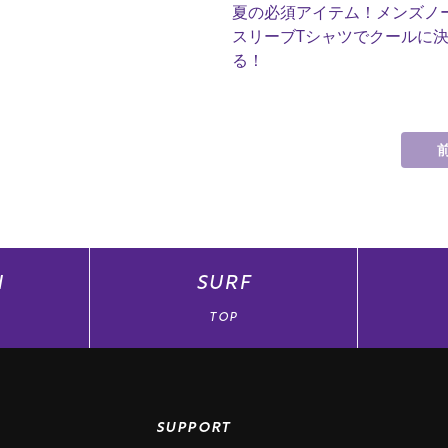
夏の必須アイテム！メンズノ
スリーブTシャツでクールに
る！
N
SURF
TOP
SUPPORT