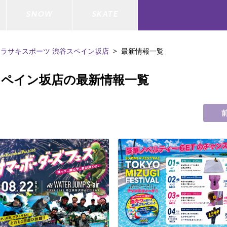
SNOW
SKATE
ムラサキスポーツ 渋谷スペイン坂店
最新情報一覧
スペイン坂店の最新情報一覧
ジャケット
ド
ド板
ード
トップス
ウェットスーツ
バインディング
キッズスケートボード
ドメンテナンスグッズ
ドセット
ードグッズ
バッグ
キッズサーフィン
スノーボードウェア
スケートボードメンテナンスグッ
ズ
ド
ドグローブ
メンズ水着/ラッシュガード
GO サーフセット
キッズスノーボード
ー/バイク/その他
ドグッズ
スノーボードメンテナンスグッズ