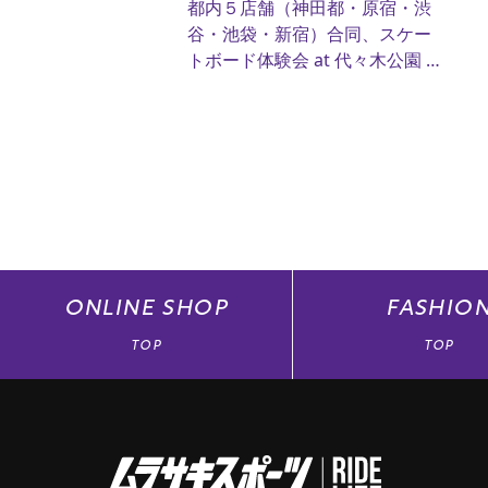
都内５店舗（神田都・原宿・渋
谷・池袋・新宿）合同、スケー
トボード体験会 at 代々木公園 BE
STAGE
ONLINE
SHOP
FASHIO
TOP
TOP