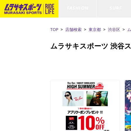
FASHION
SURF
TOP
店舗検索
東京都
渋谷区
ファションカテゴリー
サーフィンカテゴリー
スノーボードカテゴリー
スケートボードカテゴリー
ムラサキスポーツ 渋谷
すべてのアイテム
すべてのアイテム
すべてのアイテム
すべてのアイテム
アウター/
サーフボー
スノーボー
スケートボ
ボトムス
サーフィングッズ
スノーボードブーツ
スケートボードパーツ
シューズ
サーフボー
スノーボー
スケートボ
ファッショングッズ
ボディーボード
スノーボードゴーグル
GO スケートセット
キッズ
スキムボー
スノーボー
水着/フィットネス/ラッシュガード
GO ボディーボード
キッズスノーボードセット
ストライダ
スノーボー