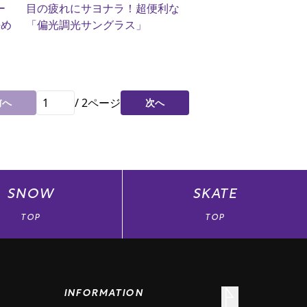
ー
目の疲れにサヨナラ！超便利な
決め
「偏光調光サングラス」
/
2
ページ
前へ
次へ
SNOW
SKATE
TOP
TOP
INFORMATION