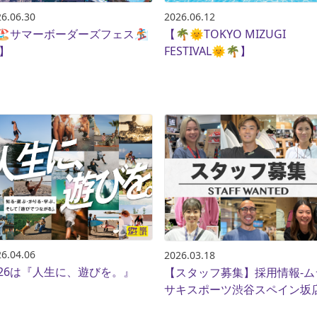
6.06.30
2026.06.12
🏖️サマーボーダーズフェス🏂
【🌴🌞TOKYO MIZUGI
SKATE
TOP
️】
FESTIVAL🌞🌴】
FASHION
SNOW
SURF
TOP
TOP
TOP
6.04.06
2026.03.18
026は『人生に、遊びを。』
【スタッフ募集】採用情報-ム
サキスポーツ渋谷スペイン坂