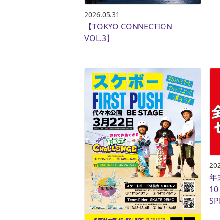
2026.05.31
【TOKYO CONNECTION
VOL.3】
202
年
10
SP