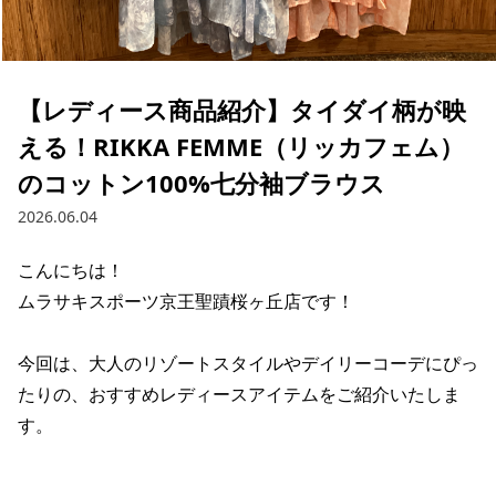
ブランド一覧
ご利用ガイド
特集一覧
会員ランク
スタッフスナップ
店頭受取サービス
ギフトラッピング
【レディース商品紹介】タイダイ柄が映
アフターサポート
下取り保証について
える！RIKKA FEMME（リッカフェム）
よくある質問
店舗一覧
のコットン100%七分袖ブラウス
お問い合わせ
2026.06.04
ニュース
こんにちは！

ムラサキスポーツ京王聖蹟桜ヶ丘店です！

今回は、大人のリゾートスタイルやデイリーコーデにぴっ
たりの、おすすめレディースアイテムをご紹介いたしま
す。

ムラサキスポーツ 公式アプリ