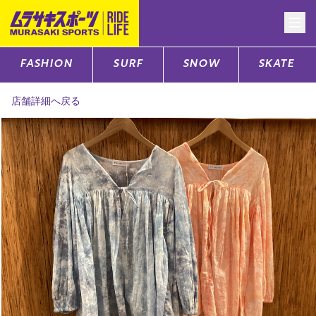
FASHION
SURF
SNOW
SKATE
CATEGORY
店舗詳細へ戻る
ファッションTOP
サーフTOP
スノーTOP
スケートTOP
CONTENTS
SUPPORT