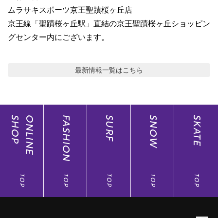
ムラサキスポーツ京王聖蹟桜ヶ丘店

京王線「聖蹟桜ヶ丘駅」直結の京王聖蹟桜ヶ丘ショッピン
グセンター内にございます。　
最新情報
一覧はこちら
SHOP
ONLINE
FASHION
SURF
SNOW
SKATE
TOP
TOP
TOP
TOP
TOP