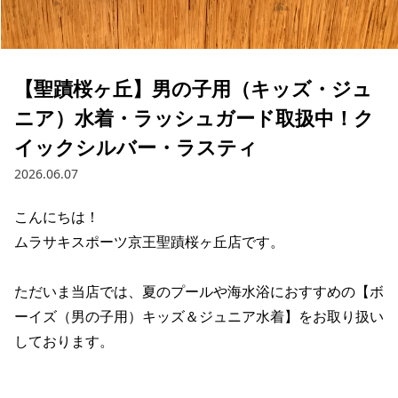
ブランド一覧
ご利用ガイド
特集一覧
会員ランク
スタッフスナップ
店頭受取サービス
ギフトラッピング
【聖蹟桜ヶ丘】男の子用（キッズ・ジュ
アフターサポート
下取り保証について
ニア）水着・ラッシュガード取扱中！ク
よくある質問
店舗一覧
イックシルバー・ラスティ
お問い合わせ
2026.06.07
ニュース
こんにちは！

ムラサキスポーツ京王聖蹟桜ヶ丘店です。

ただいま当店では、夏のプールや海水浴におすすめの【ボ
ーイズ（男の子用）キッズ＆ジュニア水着】をお取り扱い
しております。

ムラサキスポーツ 公式アプリ