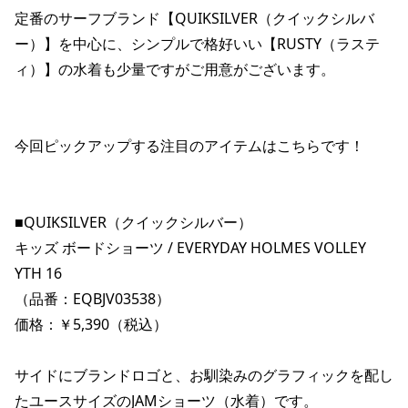
ポイント・クーポンもこのアプリで！
定番のサーフブランド【QUIKSILVER（クイックシルバ
ー）】を中心に、シンプルで格好いい【RUSTY（ラステ
ィ）】の水着も少量ですがご用意がございます。

今回ピックアップする注目のアイテムはこちらです！

■QUIKSILVER（クイックシルバー）

キッズ ボードショーツ / EVERYDAY HOLMES VOLLEY 
YTH 16

（品番：EQBJV03538）

価格：￥5,390（税込）

サイドにブランドロゴと、お馴染みのグラフィックを配し
たユースサイズのJAMショーツ（水着）です。
