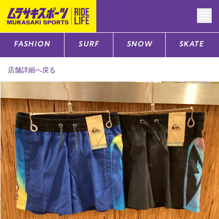
FASHION
SURF
SNOW
SKATE
CATEGORY
店舗詳細へ戻る
ファッションTOP
サーフTOP
スノーTOP
スケートTOP
CONTENTS
SUPPORT