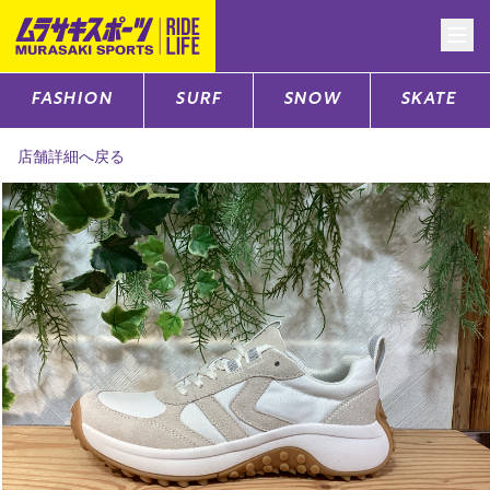
FASHION
SURF
SNOW
SKATE
CATEGORY
店舗詳細へ戻る
ファッションTOP
サーフTOP
スノーTOP
スケートTOP
CONTENTS
SUPPORT