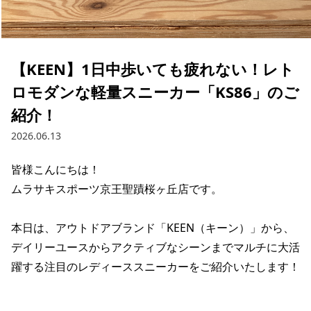
ブランド一覧
ご利用ガイド
特集一覧
会員ランク
スタッフスナップ
店頭受取サービス
ギフトラッピング
【KEEN】1日中歩いても疲れない！レト
アフターサポート
下取り保証について
ロモダンな軽量スニーカー「KS86」のご
よくある質問
店舗一覧
紹介！
お問い合わせ
2026.06.13
ニュース
皆様こんにちは！

ムラサキスポーツ京王聖蹟桜ヶ丘店です。

本日は、アウトドアブランド「KEEN（キーン）」から、
デイリーユースからアクティブなシーンまでマルチに大活
躍する注目のレディーススニーカーをご紹介いたします！

ムラサキスポーツ 公式アプリ