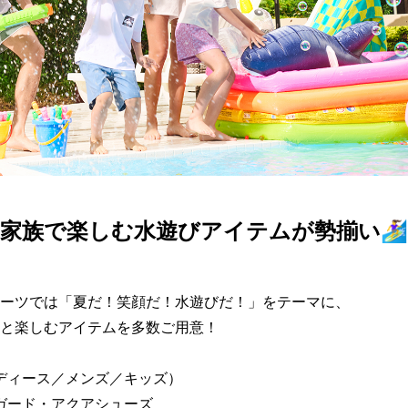
SKATE
TOP
FASHION
SNOW
SURF
TOP
TOP
TOP
家族で楽しむ水遊びアイテムが勢揃い🏄‍♀️
ーツでは「夏だ！笑顔だ！水遊びだ！」をテーマに、

と楽しむアイテムを多数ご用意！

レディース／メンズ／キッズ）

ュガード・アクアシューズ
