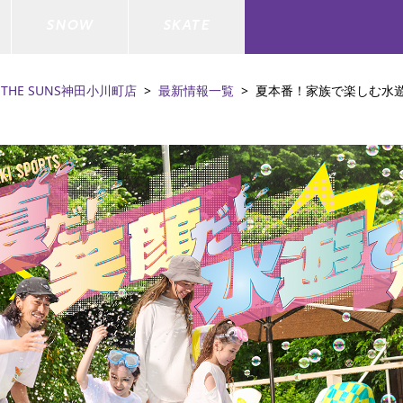
SNOW
SKATE
THE SUNS神田小川町店
最新情報一覧
夏本番！家族で楽しむ水遊びア
ジャケット
ド
ド板
ード
トップス
ウェットスーツ
バインディング
キッズスケートボード
ドメンテナンスグッズ
ドセット
ードグッズ
バッグ
キッズサーフィン
スノーボードウェア
スケートボードメンテナンスグッ
ズ
ド
ドグローブ
メンズ水着/ラッシュガード
GO サーフセット
キッズスノーボード
ー/バイク/その他
ドグッズ
スノーボードメンテナンスグッズ