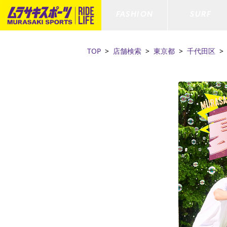
FASHION
SURF
TOP
店舗検索
東京都
千代田区
ファションカテゴリー
サーフィンカテゴリー
スノーボードカテゴリー
スケートボードカテゴリー
すべてのアイテム
すべてのアイテム
すべてのアイテム
すべてのアイテム
アウター/
サーフボー
スノーボー
スケートボ
ボトムス
サーフィングッズ
スノーボードブーツ
スケートボードパーツ
シューズ
サーフボー
スノーボー
スケートボ
ファッショングッズ
ボディーボード
スノーボードゴーグル
GO スケートセット
キッズ
スキムボー
スノーボー
水着/フィットネス/ラッシュガード
GO ボディーボード
キッズスノーボードセット
ストライダ
スノーボー