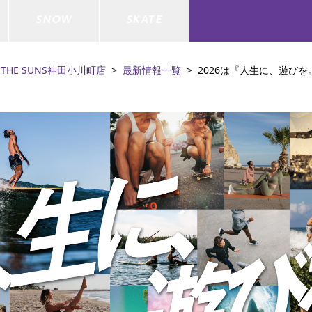
SNOW
SKATE
THE SUNS神田小川町店
最新情報一覧
2026は『人生に、遊びを
ジャケット
ド
ド板
ード
トップス
ウェットスーツ
バインディング
キッズスケートボード
ドメンテナンスグッズ
ドセット
ードグッズ
バッグ
キッズサーフィン
スノーボードウェア
スケートボードメンテナンスグッ
ズ
ド
ドグローブ
メンズ水着/ラッシュガード
GO サーフセット
キッズスノーボード
ー/バイク/その他
ドグッズ
スノーボードメンテナンスグッズ