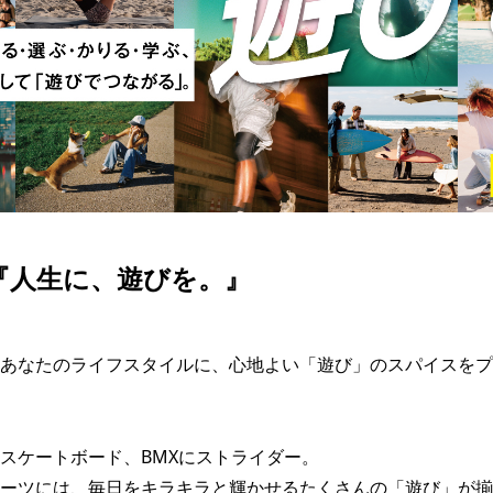
SKATE
TOP
FASHION
SNOW
SURF
TOP
TOP
TOP
は『人生に、遊びを。』
あなたのライフスタイルに、心地よい「遊び」のスパイスをプ
スケートボード、BMXにストライダー。

ーツには、毎日をキラキラと輝かせるたくさんの「遊び」が揃