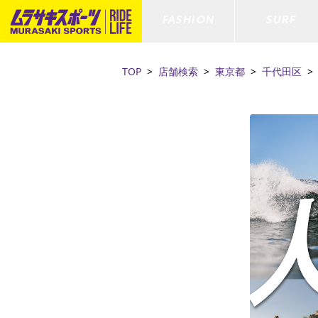
FASHION
SURF
TOP
店舗検索
東京都
千代田区
ファションカテゴリー
サーフィンカテゴリー
スノーボードカテゴリー
スケートボードカテゴリー
すべてのアイテム
すべてのアイテム
すべてのアイテム
すべてのアイテム
アウター/
サーフボー
スノーボー
スケートボ
ボトムス
サーフィングッズ
スノーボードブーツ
スケートボードパーツ
シューズ
サーフボー
スノーボー
スケートボ
ファッショングッズ
ボディーボード
スノーボードゴーグル
GO スケートセット
キッズ
スキムボー
スノーボー
水着/フィットネス/ラッシュガード
GO ボディーボード
キッズスノーボードセット
ストライダ
スノーボー