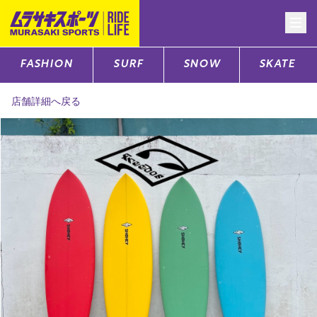
FASHION
SURF
SNOW
SKATE
CATEGORY
店舗詳細へ戻る
ファッションTOP
サーフTOP
スノーTOP
スケートTOP
CONTENTS
SUPPORT