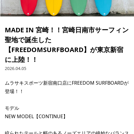
ブランド一覧
ご利用ガイド
特集一覧
会員ランク
スタッフスナップ
店頭受取サービス
ギフトラッピング
MADE IN 宮崎！！宮崎日南市サーフィン
アフターサポート
下取り保証について
聖地で誕生した
よくある質問
店舗一覧
【FREEDOMSURFBOARD】が東京新宿
お問い合わせ
に上陸！！
ニュース
2026.04.05
ムラサキスポーツ新宿南口店にFREEDOM SURFBOARDが
登場！！

モデル

NEW MODEL【CONTINUE】

絞られたテールと幅のあるノーズエリアの絶妙なバランス
ムラサキスポーツ 公式アプリ