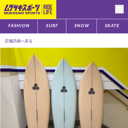
FASHION
SURF
SNOW
SKATE
CATEGORY
店舗詳細へ戻る
ファッションTOP
サーフTOP
スノーTOP
スケートTOP
CONTENTS
SUPPORT