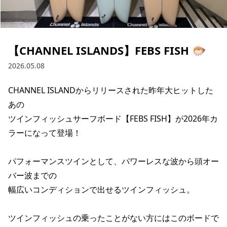
ブランド一覧
ご利用ガイド
特集一覧
会員ランク
スタッフスナップ
店頭受取サービス
ギフトラッピング
【CHANNEL ISLANDS】FEBS FISH 🐡
アフターサポート
下取り保証について
2026.05.08
よくある質問
店舗一覧
CHANNEL ISLANDからリリースされた昨年大ヒットした
お問い合わせ
ニュース
あの

ツインフィッシュサーフボード【FEBS FISH】が2026年カ
ラーになって登場！

パフォーマンスツインとして、パワーレスな波から頭オー
バー波までの

幅広いコンディションで出せるツインフィッシュ。

ツインフィッシュの乗ったことがない方にはこのボードで
ムラサキスポーツ 公式アプリ