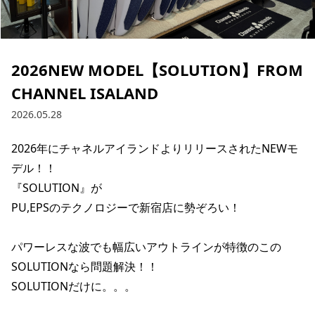
ブランド一覧
ご利用ガイド
特集一覧
会員ランク
スタッフスナップ
店頭受取サービス
ギフトラッピング
2026NEW MODEL【SOLUTION】FROM
アフターサポート
下取り保証について
CHANNEL ISALAND
よくある質問
店舗一覧
2026.05.28
お問い合わせ
ニュース
2026年にチャネルアイランドよりリリースされたNEWモ
デル！！

『SOLUTION』が

PU,EPSのテクノロジーで新宿店に勢ぞろい！

パワーレスな波でも幅広いアウトラインが特徴のこの
SOLUTIONなら問題解決！！

SOLUTIONだけに。。。

ムラサキスポーツ 公式アプリ