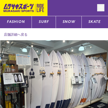
FASHION
SURF
SNOW
SKATE
CATEGORY
店舗詳細へ戻る
ファッションTOP
サーフTOP
スノーTOP
スケートTOP
CONTENTS
SUPPORT