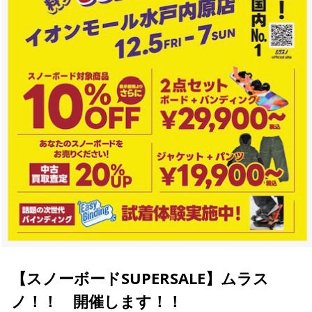
ブランド一覧
ご利用ガイド
特集一覧
会員ランク
スタッフスナップ
店頭受取サービス
ギフトラッピング
アフターサポート
下取り保証について
よくある質問
店舗一覧
お問い合わせ
ニュース
【スノーボードSUPERSALE】ムラス
ノ！！ 開催します！！
ムラサキスポーツ 公式アプリ