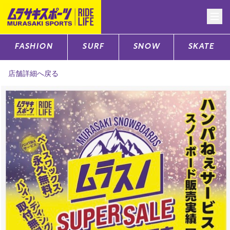
FASHION
SURF
SNOW
SKATE
CATEGORY
店舗詳細へ戻る
ファッションTOP
サーフTOP
スノーTOP
スケートTOP
CONTENTS
SUPPORT