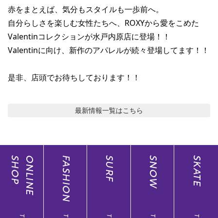
ポイント・クーポンもこのアプリで！
赤をまとえば、気分もスタイルも一歩前へ。

自分らしさを楽しむ女性たちへ、ROXYから愛をこめた　
Valentinコレクションが水戸内原店に登場！！

Valentinに向け、新作のアパレルが続々登場してます！！

是非、店頭でお待ちしております！！
最新情報
一覧はこちら
SHOP
ONLINE
FASHION
SURF
SNOW
SKATE