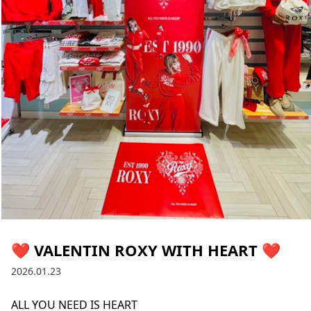
ブランド一覧
ご利用ガイド
特集一覧
会員ランク
スタッフスナップ
店頭受取サービス
ギフトラッピング
アフターサポート
下取り保証について
よくある質問
店舗一覧
お問い合わせ
ニュース
❤ VALENTIN ROXY WITH HEART ❤
2026.01.23
ALL YOU NEED IS HEART

ムラサキスポーツ 公式アプリ