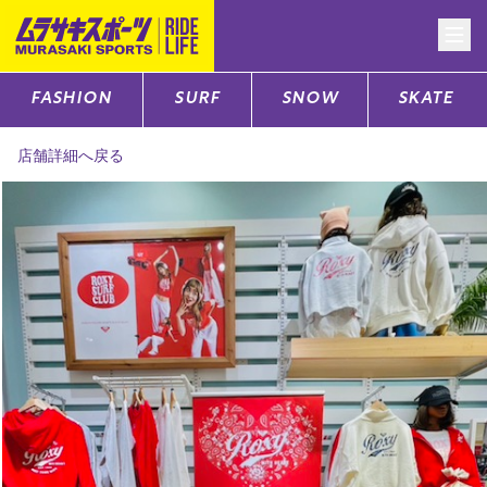
FASHION
SURF
SNOW
SKATE
CATEGORY
店舗詳細へ戻る
ファッションTOP
サーフTOP
スノーTOP
スケートTOP
CONTENTS
SUPPORT