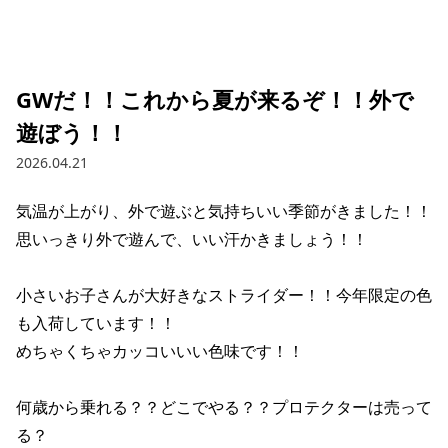
ブランド一覧
ご利用ガイド
特集一覧
会員ランク
スタッフスナップ
店頭受取サービス
ギフトラッピング
GWだ！！これから夏が来るぞ！！外で
アフターサポート
下取り保証について
遊ぼう！！
よくある質問
店舗一覧
2026.04.21
お問い合わせ
ニュース
気温が上がり、外で遊ぶと気持ちいい季節がきました！！

思いっきり外で遊んで、いい汗かきましょう！！

小さいお子さんが大好きなストライダー！！今年限定の色
も入荷しています！！

めちゃくちゃカッコいいい色味です！！

何歳から乗れる？？どこでやる？？プロテクターは売って
る？

ムラサキスポーツ 公式アプリ