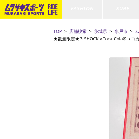
FASHION
SURF
TOP
店舗検索
茨城県
水戸市
★数量限定★G-SHOCK ×Coca-Cola
ファションカテゴリー
サーフィンカテゴリー
スノーボードカテゴリー
スケートボードカテゴリー
すべてのアイテム
すべてのアイテム
すべてのアイテム
すべてのアイテム
アウター/
サーフボー
スノーボー
スケートボ
ボトムス
サーフィングッズ
スノーボードブーツ
スケートボードパーツ
シューズ
サーフボー
スノーボー
スケートボ
ファッショングッズ
ボディーボード
スノーボードゴーグル
GO スケートセット
キッズ
スキムボー
スノーボー
水着/フィットネス/ラッシュガード
GO ボディーボード
キッズスノーボードセット
ストライダ
スノーボー