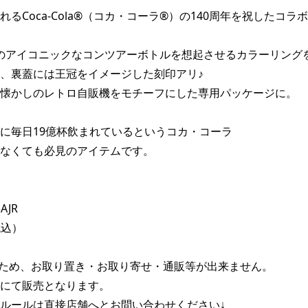
れるCoca-Cola®（コカ・コーラ®）の140周年を祝したコラ
のアイコニックなコンツアーボトルを想起させるカラーリング
、裏蓋には王冠をイメージした刻印アリ♪

懐かしのレトロ自販機をモチーフにした専用パッケージに。

に毎日19億杯飲まれているというコカ・コーラ

なくても必見のアイテムです。

AJR

税込）

ため、お取り置き・お取り寄せ・通販等が出来ません。

にて販売となります。

ルールは直接店舗へとお問い合わせください↓
