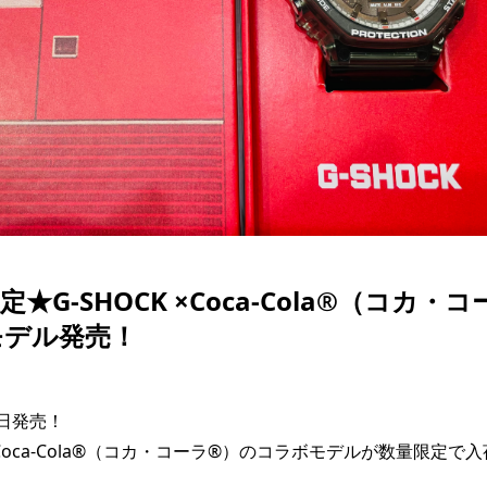
SKATE
TOP
FASHION
SNOW
SURF
TOP
TOP
TOP
★G-SHOCK ×Coca-Cola®（コカ・
モデル発売！
日発売！

とCoca-Cola®（コカ・コーラ®）のコラボモデルが数量限定で入