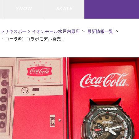
SNOW
SKATE
ムラサキスポーツ イオンモール水戸内原店
最新情報一覧
®（コカ・コーラ®）コラボモデル発売！
ジャケット
ド
ド板
ード
トップス
ウェットスーツ
バインディング
キッズスケートボード
ドメンテナンスグッズ
ドセット
ードグッズ
バッグ
キッズサーフィン
スノーボードウェア
スケートボードメンテナンスグッ
ズ
ド
ドグローブ
メンズ水着/ラッシュガード
GO サーフセット
キッズスノーボード
ー/バイク/その他
ドグッズ
スノーボードメンテナンスグッズ