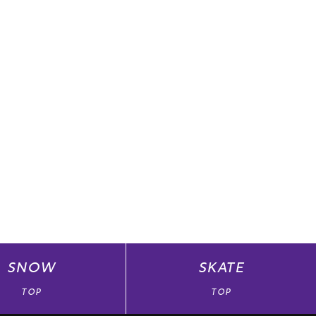
SNOW
SKATE
TOP
TOP