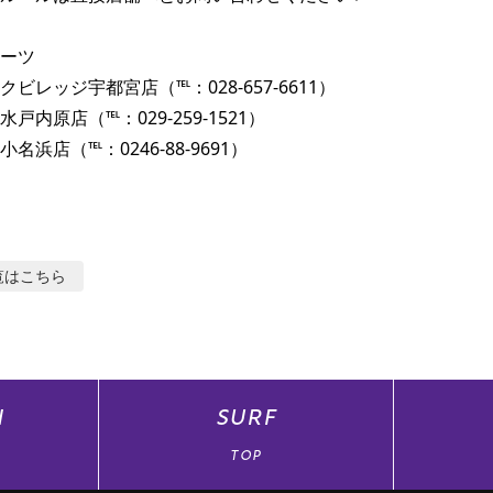
ーツ

ビレッジ宇都宮店（℡：028-657-6611）

戸内原店（℡：029-259-1521）

名浜店（℡：0246-88-9691）
覧はこちら
N
SURF
TOP