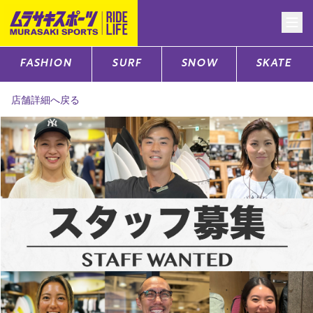
FASHION
SURF
SNOW
SKATE
CATEGORY
店舗詳細へ戻る
ファッションTOP
サーフTOP
スノーTOP
スケートTOP
CONTENTS
SUPPORT