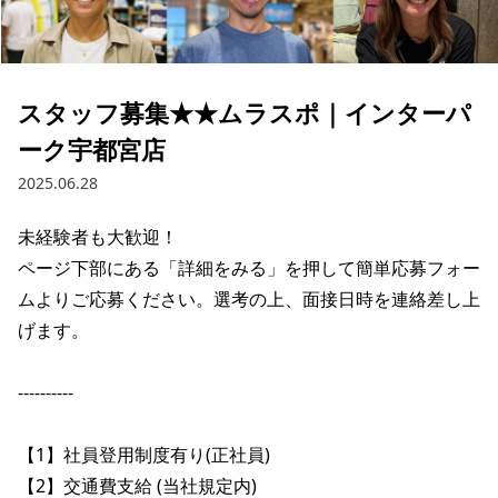
ブランド一覧
ご利用ガイド
特集一覧
会員ランク
スタッフスナップ
店頭受取サービス
ギフトラッピング
スタッフ募集★★ムラスポ｜インターパ
アフターサポート
下取り保証について
ーク宇都宮店
よくある質問
店舗一覧
2025.06.28
お問い合わせ
ニュース
未経験者も大歓迎！

ページ下部にある「詳細をみる」を押して簡単応募フォー
ムよりご応募ください。選考の上、面接日時を連絡差し上
げます。

----------

【1】社員登用制度有り(正社員)

【2】交通費支給 (当社規定内)

ムラサキスポーツ 公式アプリ