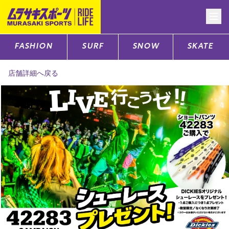
FASHION
SURF
SNOW
SKATE
CATEGORY
店舗詳細へ戻る
ファッションTOP
サーフTOP
スノーTOP
スケートTOP
CONTENTS
SUPPORT