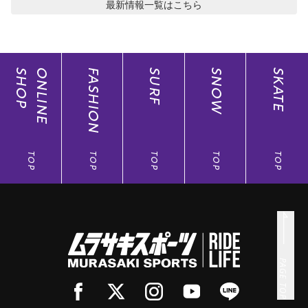
最新情報
一覧はこちら
SHOP
ONLINE
FASHION
SURF
SNOW
SKATE
TOP
TOP
TOP
TOP
TOP
PAGE TOP