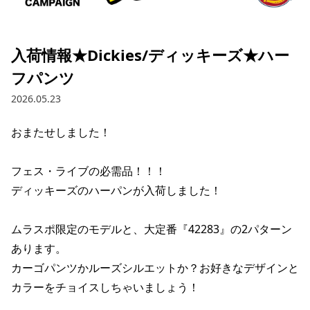
ブランド一覧
ご利用ガイド
特集一覧
会員ランク
スタッフスナップ
店頭受取サービス
入荷情報★Dickies/ディッキーズ★ハー
ギフトラッピング
アフターサポート
フパンツ
下取り保証について
よくある質問
2026.05.23
店舗一覧
お問い合わせ
おまたせしました！

ニュース
フェス・ライブの必需品！！！

ディッキーズのハーパンが入荷しました！

ムラスポ限定のモデルと、大定番『42283』の2パターン
あります。

カーゴパンツかルーズシルエットか？お好きなデザインと
カラーをチョイスしちゃいましょう！

ムラサキスポーツ 公式アプリ