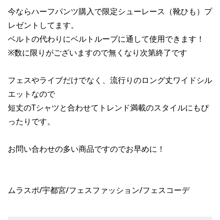
ポイント・クーポンもこのアプリで！
今ならハーフパンツ購入で限定シューレース（靴ひも）プ
レゼントしてます。

ベルトの代わりにベルトループに通して使用できます！

※数に限りがございますので無くなり次第終了です

フェスやライブだけでなく、流行りのロング丈ワイドシル
エットなので

短丈のTシャツと合わせてトレンド満載のスタイルにもぴ
ったりです。

お問い合わせの多い商品ですのでお早めに！

ムラスポ/宇都宮/フェスファッション/フェスコーデ