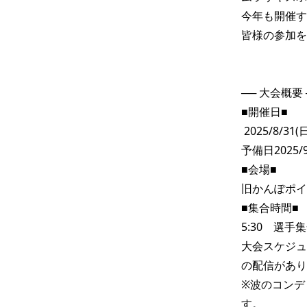
今年も開催す
皆様の参加を
── 大会概要 ─
■開催日■

 2025/8/31(日）

予備日2025/9/
■会場■

旧かんぽポイ
■集合時間■ 

5:30　選手集
大会スケジュ
の配信があり
※波のコンデ
す。 
