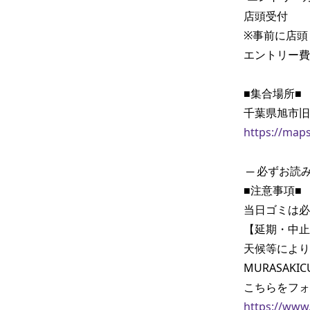
店頭受付

※事前に店頭
エントリー費
■集合場所■

https://map
 ─ 必ずお読みください ─ 

■注意事項■ 

当日ゴミは必
【延期・中止
天候等により
MURASAK
https://www