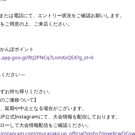
または電話にて、エントリー状況をご確認お願いします。

をご用意の上、ご来店ください。

s.app.goo.gl/Rtj2PNCq7LnmXsQEA?g_st=il
ずお持ち帰りください。 

のご連絡ついて】 

、延期や中止となる場合がございます。 

ICUP公式Instagramにて、大会情報を配信しております。

.instagram.com/murasakicup_official?igsh=ZnpxeXcwOGs