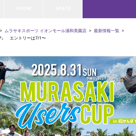
SNOW
SKATE
ムラサキスポーツ イオンモール浦和美園店
最新情報一覧
P』 エントリーは7/1〜
ジャケット
ド
ド板
ード
トップス
ウェットスーツ
バインディング
キッズスケートボード
ドメンテナンスグッズ
ドセット
ードグッズ
バッグ
キッズサーフィン
スノーボードウェア
スケートボードメンテナンスグッ
ズ
ド
ドグローブ
メンズ水着/ラッシュガード
GO サーフセット
キッズスノーボード
ー/バイク/その他
ドグッズ
スノーボードメンテナンスグッズ