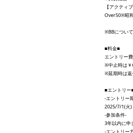
【アクティブ
Over50※昭
※BBについ
■料金■ 

エントリー費　
※中止時は￥6
※延期時は返
■エントリー■
-エントリー期
2025/7/1
-参加条件-

3年以内に申
-エントリー方