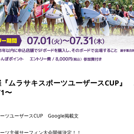
SKATE
TOP
FASHION
SNOW
SURF
TOP
TOP
TOP
開催『ムラサキスポーツユーザースCUP』
/1〜
ツユーザースCUP　Google掲載文

ーツ主催サーフィン大会開催決定！！
