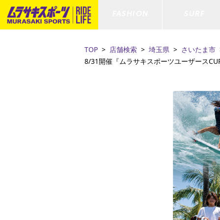
FASHION
SURF
TOP
店舗検索
埼玉県
さいたま市
8/31開催『ムラサキスポーツユーザースCU
ファションカテゴリー
サーフィンカテゴリー
スノーボードカテゴリー
スケートボードカテゴリー
すべてのアイテム
すべてのアイテム
すべてのアイテム
すべてのアイテム
アウター/
サーフボー
スノーボー
スケートボ
ボトムス
サーフィングッズ
スノーボードブーツ
スケートボードパーツ
シューズ
サーフボー
スノーボー
スケートボ
ファッショングッズ
ボディーボード
スノーボードゴーグル
GO スケートセット
キッズ
スキムボー
スノーボー
水着/フィットネス/ラッシュガード
GO ボディーボード
キッズスノーボードセット
ストライダ
スノーボー