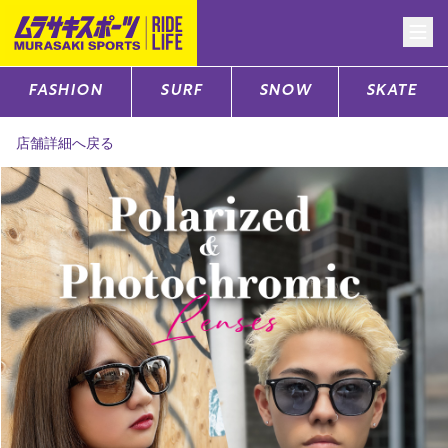
FASHION
SURF
SNOW
SKATE
CATEGORY
店舗詳細へ戻る
ファッションTOP
サーフTOP
スノーTOP
スケートTOP
CONTENTS
SUPPORT