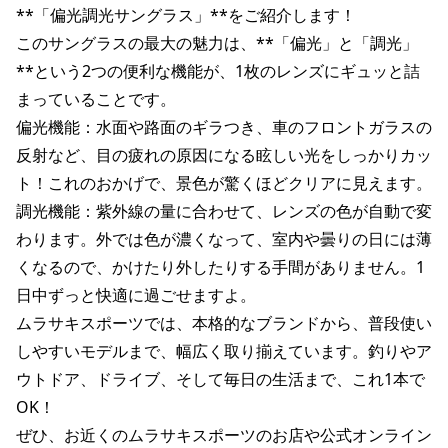
**「偏光調光サングラス」**をご紹介します！

ポイント・クーポンもこのアプリで！
このサングラスの最大の魅力は、**「偏光」と「調光」
**という2つの便利な機能が、1枚のレンズにギュッと詰
まっていることです。

偏光機能：水面や路面のギラつき、車のフロントガラスの
反射など、目の疲れの原因になる眩しい光をしっかりカッ
ト！これのおかげで、景色が驚くほどクリアに見えます。

調光機能：紫外線の量に合わせて、レンズの色が自動で変
わります。外では色が濃くなって、室内や曇りの日には薄
くなるので、かけたり外したりする手間がありません。1
日中ずっと快適に過ごせますよ。

ムラサキスポーツでは、本格的なブランドから、普段使い
しやすいモデルまで、幅広く取り揃えています。釣りやア
ウトドア、ドライブ、そして毎日の生活まで、これ1本で
OK！

ぜひ、お近くのムラサキスポーツのお店や公式オンライン