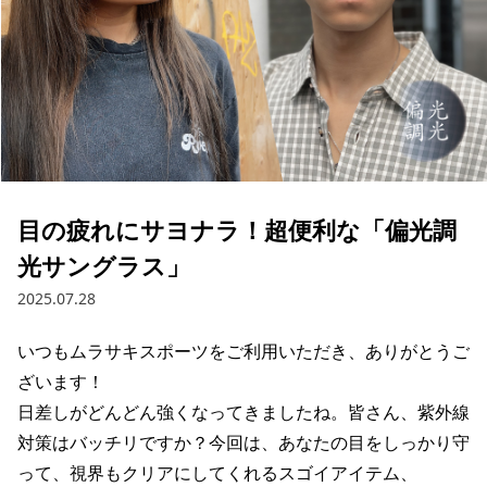
ブランド一覧
ご利用ガイド
特集一覧
会員ランク
スタッフスナップ
店頭受取サービス
ギフトラッピング
アフターサポート
下取り保証について
よくある質問
店舗一覧
お問い合わせ
ニュース
目の疲れにサヨナラ！超便利な「偏光調
光サングラス」
2025.07.28
いつもムラサキスポーツをご利用いただき、ありがとうご
ざいます！

日差しがどんどん強くなってきましたね。皆さん、紫外線
対策はバッチリですか？今回は、あなたの目をしっかり守
って、視界もクリアにしてくれるスゴイアイテム、
ムラサキスポーツ 公式アプリ