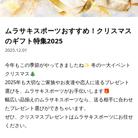
ブランド一覧
ご利用ガイド
特集一覧
会員ランク
スタッフスナップ
店頭受取サービス
ギフトラッピング
ムラサキスポーツおすすめ！クリスマス
アフターサポート
下取り保証について
のギフト特集2025
よくある質問
店舗一覧
2025.12.01
お問い合わせ
ニュース
今年もこの季節がやってきましたね✨ 冬の一大イベント
クリスマス🎄

2025年も大切なご家族やお友達や恋人に送るプレゼント
選びを、ムラサキスポーツがお手伝いします🎁

幅広い品揃えのムラサキスポーツなら、送る相手に合わせ
たプレゼント選びができちゃいます。

ぜひ、クリスマスプレゼントはムラサキスポーツにお任せ
ください。

ムラサキスポーツ 公式アプリ