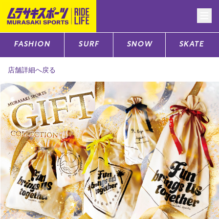
FASHION
SURF
SNOW
SKATE
CATEGORY
店舗詳細へ戻る
ファッションTOP
サーフTOP
スノーTOP
スケートTOP
CONTENTS
SUPPORT