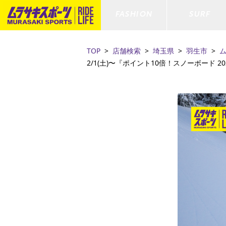
FASHION
SURF
TOP
店舗検索
埼玉県
羽生市
2/1(土)〜『ポイント10倍！スノーボード 202
ファションカテゴリー
サーフィンカテゴリー
スノーボードカテゴリー
スケートボードカテゴリー
すべてのアイテム
すべてのアイテム
すべてのアイテム
すべてのアイテム
アウター/
サーフボー
スノーボー
スケートボ
ボトムス
サーフィングッズ
スノーボードブーツ
スケートボードパーツ
シューズ
サーフボー
スノーボー
スケートボ
ファッショングッズ
ボディーボード
スノーボードゴーグル
GO スケートセット
キッズ
スキムボー
スノーボー
水着/フィットネス/ラッシュガード
GO ボディーボード
キッズスノーボードセット
ストライダ
スノーボー