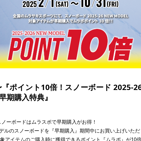
SKATE
TOP
FASHION
SNOW
SURF
TOP
TOP
TOP
)〜『ポイント10倍！スノーボード 2025-26
L 早期購入特典』
スノーボードはムラスポで早期購入がお得！

026モデルのスノーボードを『早期購入』期間中にお買い上げいただく
象アイテムのご購入時に獲得できるポイント『ムラポ』が10倍