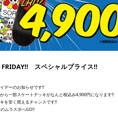
SKATE
TOP
FASHION
SNOW
SURF
TOP
TOP
TOP
 FRIDAY!! スペシャルプライス!!
イデーのお知らせです!!

から一部スケートデッキがなんと税込み4,900円になります!!

キを安く買えるチャンスです!!

のムラスポへGO!!