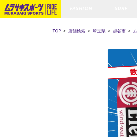
FASHION
SURF
TOP
店舗検索
埼玉県
越谷市
ファションカテゴリー
サーフィンカテゴリー
スノーボードカテゴリー
スケートボードカテゴリー
すべてのアイテム
すべてのアイテム
すべてのアイテム
すべてのアイテム
アウター/
サーフボー
スノーボー
スケートボ
ボトムス
サーフィングッズ
スノーボードブーツ
スケートボードパーツ
シューズ
サーフボー
スノーボー
スケートボ
ファッショングッズ
ボディーボード
スノーボードゴーグル
GO スケートセット
キッズ
スキムボー
スノーボー
水着/フィットネス/ラッシュガード
GO ボディーボード
キッズスノーボードセット
ストライダ
スノーボー