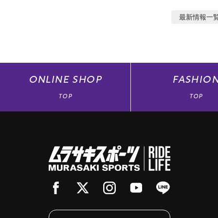
最新情報
一
ONLINE
SHOP
FASHIO
TOP
TOP