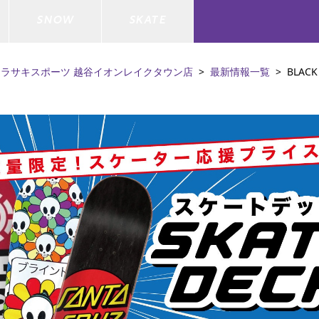
SNOW
SKATE
ムラサキスポーツ 越谷イオンレイクタウン店
最新情報一覧
BLAC
ジャケット
ド
ド板
ード
トップス
ウェットスーツ
バインディング
キッズスケートボード
ドメンテナンスグッズ
ドセット
ードグッズ
バッグ
キッズサーフィン
スノーボードウェア
スケートボードメンテナンスグッ
ズ
ド
ドグローブ
メンズ水着/ラッシュガード
GO サーフセット
キッズスノーボード
ー/バイク/その他
ドグッズ
スノーボードメンテナンスグッズ