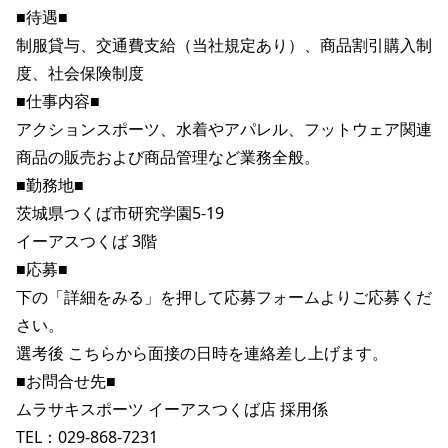
■待遇■

制服貸与、交通費支給（当社規定あり）、商品割引購入制
度、社会保険制度

■仕事内容■

アクションスポーツ、水着やアパレル、フットウェア関連
商品の販売および商品管理など業務全般。

■勤務地■

茨城県つくば市研究学園5-19

イーアスつくば 3階

■応募■

下の「詳細をみる」を押して応募フォームよりご応募くだ
さい。

選考後 こちらから面接の日時を連絡差し上げます。

■お問合せ先■

ムラサキスポーツ イーアスつくば店 採用係

TEL：029-868-7231