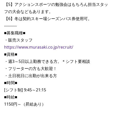
【5】アクションスポーツの勉強会はもちろん担当スタッ
ポイント・クーポンもこのアプリで！
フの大会などもあります。

【6】冬は契約スキー場シーズンパス券使用可。

----------

■募集職種■

https://www.murasaki.co.jp/recruit/
■資格■

・週3～5日以上勤務できる方。＊シフト要相談

・フリーターの方も大歓迎！

・土日祝日に出勤が出来る方

■時間■

[シフト制] 9:45～21:15

■時給■

1150円～（昇給あり）
