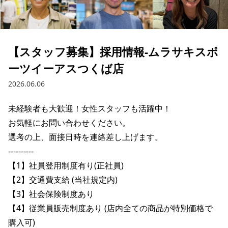
ブランド一覧
ご利用ガイド
特集一覧
会員ランク
スタッフスナップ
店頭受取サービス
ギフトラッピング
【スタッフ募集】採用情報-ムラサキスポ
アフターサポート
下取り保証について
ーツイーアスつくば店
よくある質問
店舗一覧
2026.06.06
お問い合わせ
ニュース
未経験者も大歓迎！女性スタッフも活躍中！

お気軽にお問い合わせください。

選考の上、面接日時を連絡差し上げます。

----------

【1】社員登用制度有り(正社員)

【2】交通費支給 (当社規定内)

【3】社会保険制度あり

【4】従業員販売制度あり (店内全ての商品が特別価格で
購入可)

ムラサキスポーツ 公式アプリ