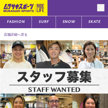
FASHION
SURF
SNOW
SKATE
CATEGORY
店舗詳細へ戻る
ファッションTOP
サーフTOP
スノーTOP
スケートTOP
CONTENTS
SUPPORT