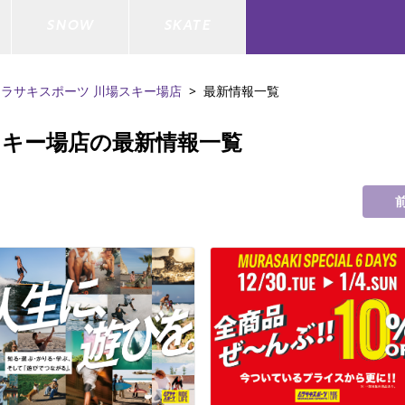
SNOW
SKATE
ムラサキスポーツ 川場スキー場店
最新情報一覧
スキー場店の最新情報一覧
ジャケット
ド
ド板
ード
トップス
ウェットスーツ
バインディング
キッズスケートボード
ドメンテナンスグッズ
ドセット
ードグッズ
バッグ
キッズサーフィン
スノーボードウェア
スケートボードメンテナンスグッ
ズ
ド
ドグローブ
メンズ水着/ラッシュガード
GO サーフセット
キッズスノーボード
ー/バイク/その他
ドグッズ
スノーボードメンテナンスグッズ