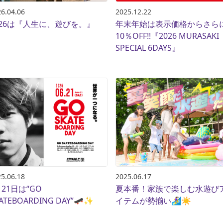
6.04.06
2025.12.22
026は『人生に、遊びを。』
年末年始は表示価格からさら
SKATE
TOP
10％OFF!!『2026 MURASAKI
SPECIAL 6DAYS』
FASHION
SNOW
SURF
TOP
TOP
TOP
5.06.18
2025.06.17
月21日は“GO
夏本番！家族で楽しむ水遊び
ATEBOARDING DAY”🛹✨
イテムが勢揃い🏄‍♀️☀️