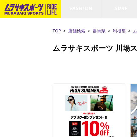
FASHION
SURF
TOP
店舗検索
群馬県
利根郡
ファションカテゴリー
サーフィンカテゴリー
スノーボードカテゴリー
スケートボードカテゴリー
ムラサキスポーツ 川場
すべてのアイテム
すべてのアイテム
すべてのアイテム
すべてのアイテム
アウター/
サーフボー
スノーボー
スケートボ
ボトムス
サーフィングッズ
スノーボードブーツ
スケートボードパーツ
シューズ
サーフボー
スノーボー
スケートボ
ファッショングッズ
ボディーボード
スノーボードゴーグル
GO スケートセット
キッズ
スキムボー
スノーボー
水着/フィットネス/ラッシュガード
GO ボディーボード
キッズスノーボードセット
ストライダ
スノーボー