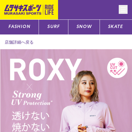
FASHION
SURF
SNOW
SKATE
CATEGORY
店舗詳細へ戻る
ファッションTOP
サーフTOP
スノーTOP
スケートTOP
CONTENTS
SUPPORT