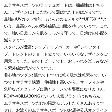
ポイント・クーポンもこのアプリで！
ムラサキスポーツのラッシュガードは、機能性はもちろ
ん、デザインにもこだわって選ばれたものばかりです。

最強のUVカット性能: ほとんどのモデルが**UPF50+**と
いう、最高レベルの紫外線防止指数を持っています。これ
で、強い日差しから肌をしっかり守って、日焼けの心配を
減らせます。

スタイルが豊富: ジップアップパーカーやTシャツタイ
プ、トレンドのショート丈まで、いろいろなデザインをご
用意しました。街でもビーチでも、おしゃれを楽しみなが
ら紫外線対策ができますよ。

着心地バツグン: 濡れてもすぐに乾く吸水速乾素材で、い
つでもサラサラ快適！伸縮性も高いから、サーフィンや
SUPなどアクティブに動くシーンでも邪魔になりません。

ROXYやBILLABONGといった人気ブランドはもちろん、
ムラサキスポーツだけの限定モデルもたくさんあります！

ぜひ、お近くのムラサキスポーツのお店や公式オンライン