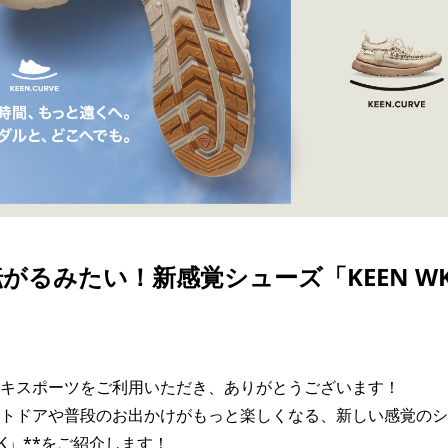
SKATE
TOP
FASHION
SNOW
SURF
TOP
TOP
TOP
がるみたい！新感覚シューズ「KEEN W
キスポーツをご利用いただき、ありがとうございます！

トドアや普段のお出かけがもっと楽しくなる、新しい感覚のシ
 WK」**をご紹介します！
