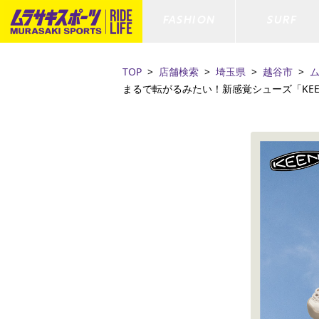
FASHION
SURF
TOP
店舗検索
埼玉県
越谷市
ム
まるで転がるみたい！新感覚シューズ「KEE
ファションカテゴリー
サーフィンカテゴリー
スノーボードカテゴリー
スケートボードカテゴリー
すべてのアイテム
すべてのアイテム
すべてのアイテム
すべてのアイテム
アウター/
サーフボー
スノーボー
スケートボ
ボトムス
サーフィングッズ
スノーボードブーツ
スケートボードパーツ
シューズ
サーフボー
スノーボー
スケートボ
ファッショングッズ
ボディーボード
スノーボードゴーグル
GO スケートセット
キッズ
スキムボー
スノーボー
水着/フィットネス/ラッシュガード
GO ボディーボード
キッズスノーボードセット
ストライダ
スノーボー