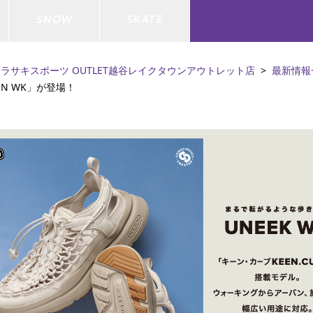
SNOW
SKATE
ラサキスポーツ OUTLET越谷レイクタウンアウトレット店
最新情報
N WK」が登場！
ジャケット
ド
ド板
ード
トップス
ウェットスーツ
バインディング
キッズスケートボード
ドメンテナンスグッズ
ドセット
ードグッズ
バッグ
キッズサーフィン
スノーボードウェア
スケートボードメンテナンスグッ
ズ
ド
ドグローブ
メンズ水着/ラッシュガード
GO サーフセット
キッズスノーボード
ー/バイク/その他
ドグッズ
スノーボードメンテナンスグッズ