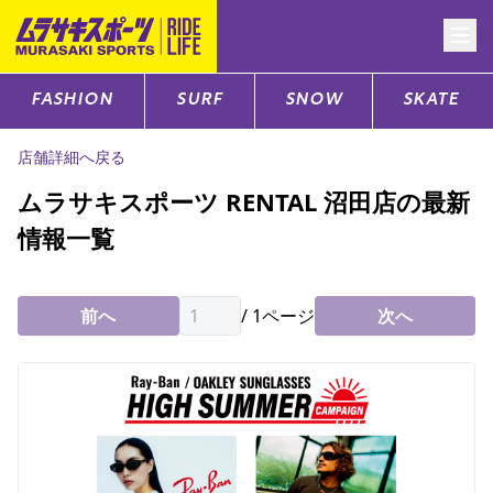
FASHION
SURF
SNOW
SKATE
CATEGORY
店舗詳細へ戻る
ファッションTOP
ムラサキスポーツ RENTAL 沼田店の最新
情報一覧
サーフTOP
スノーTOP
前へ
/
1
ページ
次へ
スケートTOP
CONTENTS
SUPPORT