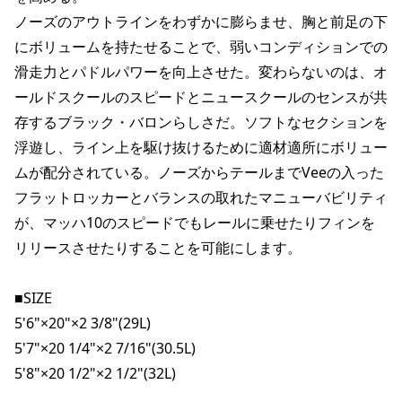
ノーズのアウトラインをわずかに膨らませ、胸と前足の下
にボリュームを持たせることで、弱いコンディションでの
滑走力とパドルパワーを向上させた。変わらないのは、オ
ールドスクールのスピードとニュースクールのセンスが共
存するブラック・バロンらしさだ。ソフトなセクションを
浮遊し、ライン上を駆け抜けるために適材適所にボリュー
ムが配分されている。ノーズからテールまでVeeの入った
フラットロッカーとバランスの取れたマニューバビリティ
が、マッハ10のスピードでもレールに乗せたりフィンを
リリースさせたりすることを可能にします。

■SIZE

5'6"×20"×2 3/8"(29L)

5'7"×20 1/4"×2 7/16"(30.5L)

5'8"×20 1/2"×2 1/2"(32L)
