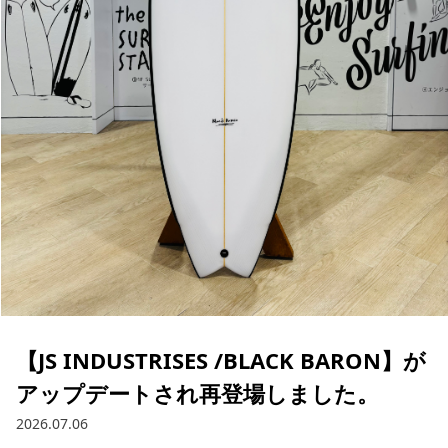
ブランド一覧
ご利用ガイド
特集一覧
会員ランク
スタッフスナップ
店頭受取サービス
ギフトラッピング
アフターサポート
下取り保証について
よくある質問
店舗一覧
お問い合わせ
ニュース
【JS INDUSTRISES /BLACK BARON】が
アップデートされ再登場しました。
2026.07.06
ムラサキスポーツ 公式アプリ