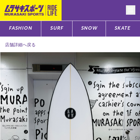
FASHION
SURF
SNOW
SKATE
CATEGORY
店舗詳細へ戻る
ファッションTOP
サーフTOP
スノーTOP
スケートTOP
CONTENTS
SUPPORT