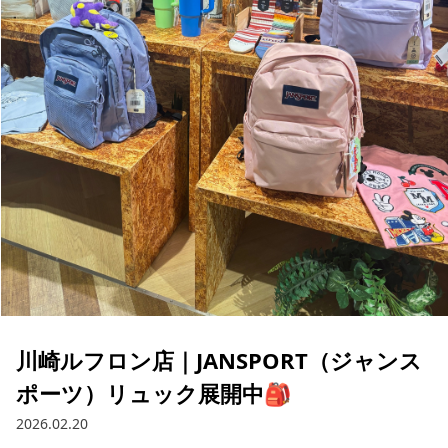
ブランド一覧
ご利用ガイド
特集一覧
会員ランク
スタッフスナップ
店頭受取サービス
ギフトラッピング
アフターサポート
下取り保証について
よくある質問
店舗一覧
お問い合わせ
ニュース
川崎ルフロン店｜JANSPORT（ジャンス
ポーツ）リュック展開中🎒
2026.02.20
ムラサキスポーツ 公式アプリ