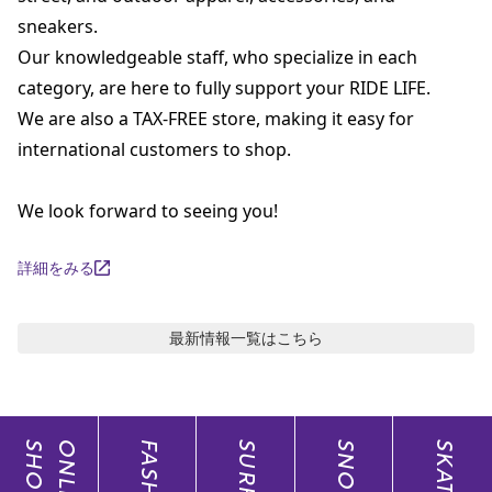
sneakers.

Our knowledgeable staff, who specialize in each 
category, are here to fully support your RIDE LIFE.

We are also a TAX-FREE store, making it easy for 
international customers to shop.

We look forward to seeing you!
詳細をみる
最新情報
一覧はこちら
SHOP
ONLINE
FASHION
SURF
SNOW
SKATE