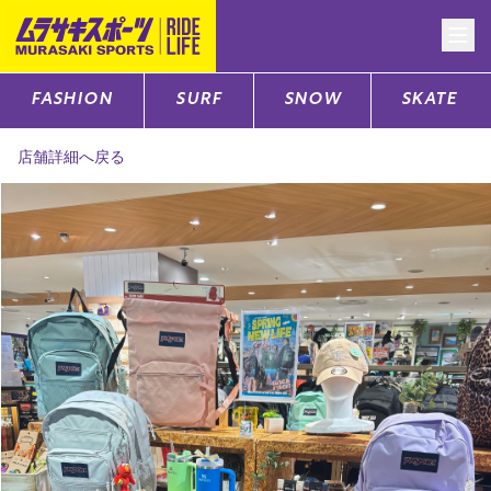
FASHION
SURF
SNOW
SKATE
CATEGORY
店舗詳細へ戻る
ファッションTOP
サーフTOP
スノーTOP
スケートTOP
CONTENTS
SUPPORT