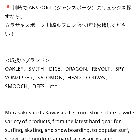
📍 川崎でJANSPORT（ジャンスポーツ）のリュックを探
すなら、

ムラサキスポーツ 川崎ルフロン店へぜひお越しくださ
い！

＜取扱いブランド＞

OAKLEY、SMITH、DICE、DRAGON、REVOLT、SPY、
VONZIPPER、SALOMON、HEAD、CORVAS、
SMOOCH、DEES、etc

Murasaki Sports Kawasaki Le Front Store offers a wide 
variety of products, from the latest hard gear for 
surfing, skating, and snowboarding, to popular surf, 
street, and outdoor apparel, accessories, and 