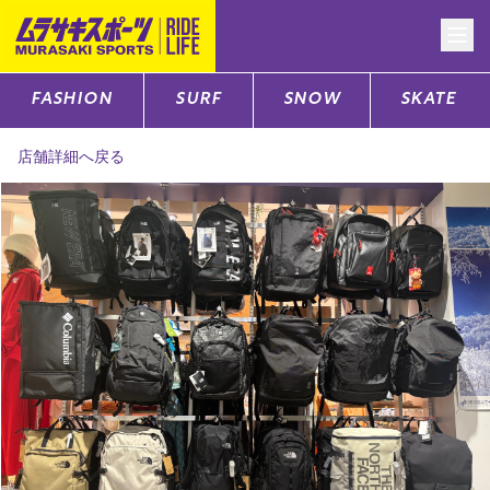
FASHION
SURF
SNOW
SKATE
CATEGORY
店舗詳細へ戻る
ファッションTOP
サーフTOP
スノーTOP
スケートTOP
CONTENTS
SUPPORT