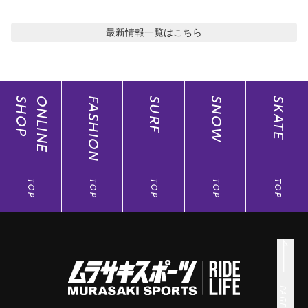
最新情報
一覧はこちら
SHOP
ONLINE
FASHION
SURF
SNOW
SKATE
TOP
TOP
TOP
TOP
TOP
PAGE TOP