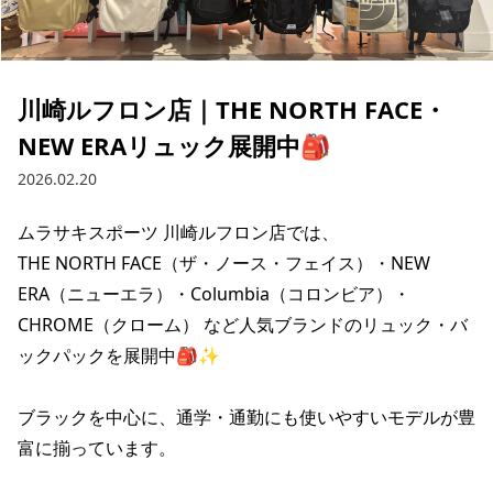
ブランド一覧
ご利用ガイド
特集一覧
会員ランク
スタッフスナップ
店頭受取サービス
ギフトラッピング
川崎ルフロン店｜THE NORTH FACE・
アフターサポート
下取り保証について
NEW ERAリュック展開中🎒
よくある質問
店舗一覧
2026.02.20
お問い合わせ
ニュース
ムラサキスポーツ 川崎ルフロン店では、

THE NORTH FACE（ザ・ノース・フェイス）・NEW 
ERA（ニューエラ）・Columbia（コロンビア）・
CHROME（クローム） など人気ブランドのリュック・バ
ックパックを展開中🎒✨

ブラックを中心に、通学・通勤にも使いやすいモデルが豊
富に揃っています。

ムラサキスポーツ 公式アプリ