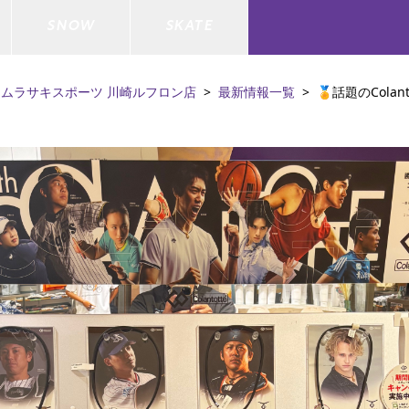
SNOW
SKATE
ムラサキスポーツ 川崎ルフロン店
最新情報一覧
🏅話題のCola
ジャケット
ド
ド板
ード
トップス
ウェットスーツ
バインディング
キッズスケートボード
ドメンテナンスグッズ
ドセット
ードグッズ
バッグ
キッズサーフィン
スノーボードウェア
スケートボードメンテナンスグッ
ズ
ド
ドグローブ
メンズ水着/ラッシュガード
GO サーフセット
キッズスノーボード
ー/バイク/その他
ドグッズ
スノーボードメンテナンスグッズ