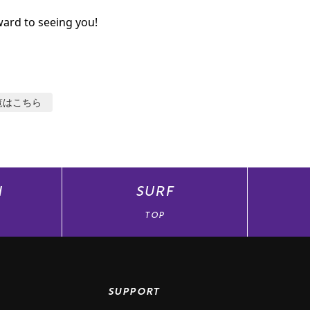
ard to seeing you!
覧はこちら
N
SURF
TOP
SUPPORT