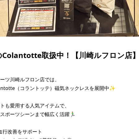
のColantotte取扱中！【川崎ルフロン店
ーツ川崎ルフロン店では、

antotte（コラントッテ）磁気ネックレスを展開中✨

トも愛用する人気アイテムで、

ポーツシーンまで幅広く活躍🏃‍♂️

血行改善をサポート
