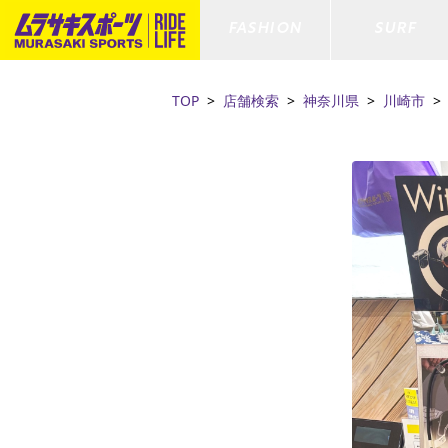
FASHION
SURF
TOP
店舗検索
神奈川県
川崎市
ファションカテゴリー
サーフィンカテゴリー
スノーボードカテゴリー
スケートボードカテゴリー
すべてのアイテム
すべてのアイテム
すべてのアイテム
すべてのアイテム
アウター/
サーフボー
スノーボー
スケートボ
ボトムス
サーフィングッズ
スノーボードブーツ
スケートボードパーツ
シューズ
サーフボー
スノーボー
スケートボ
ファッショングッズ
ボディーボード
スノーボードゴーグル
GO スケートセット
キッズ
スキムボー
スノーボー
水着/フィットネス/ラッシュガード
GO ボディーボード
キッズスノーボードセット
ストライダ
スノーボー