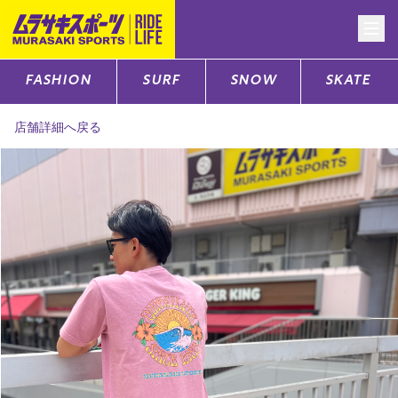
FASHION
SURF
SNOW
SKATE
CATEGORY
店舗詳細へ戻る
ファッションTOP
サーフTOP
スノーTOP
スケートTOP
CONTENTS
SUPPORT