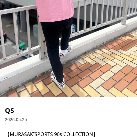
ブランド一覧
ご利用ガイド
特集一覧
会員ランク
スタッフスナップ
店頭受取サービス
ギフトラッピング
アフターサポート
下取り保証について
よくある質問
店舗一覧
お問い合わせ
ニュース
QS
2026.05.25
【MURASAKISPORTS 90s COLLECTION】

ムラサキスポーツ 公式アプリ