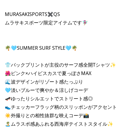
ポイント・クーポンもこのアプリで！
MURASAKISPORTS✖️QS

ムラサキスポーツ限定アイテムです🧚🏽‍♀️

🌴🩵SUMMER SURF STYLE🩵🌴

👕バックプリントが主役のサーフ感全開Tシャツ✨

🌺ピンク×ハイビスカスで夏っぽさMAX

🌊波デザインがリゾート感たっぷり

🩵淡いブルーで爽やか＆涼しげコーデ

🛹ゆったりシルエットでストリート感◎

👟チェッカーフラッグ柄のスリッポンがアクセント

☀️外撮りとの相性抜群な映えコーデ📸

🏝️ムラスポ感あふれる西海岸テイストスタイル✨
