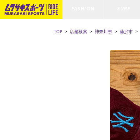
FASHION
SURF
TOP
店舗検索
神奈川県
藤沢市
ファションカテゴリー
サーフィンカテゴリー
スノーボードカテゴリー
スケートボードカテゴリー
すべてのアイテム
すべてのアイテム
すべてのアイテム
すべてのアイテム
アウター/
サーフボー
スノーボー
スケートボ
ボトムス
サーフィングッズ
スノーボードブーツ
スケートボードパーツ
シューズ
サーフボー
スノーボー
スケートボ
ファッショングッズ
ボディーボード
スノーボードゴーグル
GO スケートセット
キッズ
スキムボー
スノーボー
水着/フィットネス/ラッシュガード
GO ボディーボード
キッズスノーボードセット
ストライダ
スノーボー