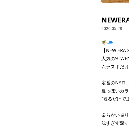
NEWERA
2026.05.28
🌴🧢

【NEW ERA 
人気の9TWEN
ムラスポだけ
定番のNYロゴ
夏っぽいカラ
“被るだけで主
柔らかい被り心
浅すぎず深す