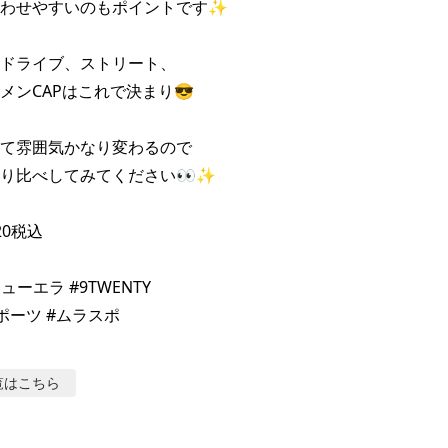
わせやすいのもポイントです✨️

ドライブ、ストリート、

メンCAPはこれで決まり😎

て雰囲気かなり変わるので

り比べしてみてください👀✨

20税込

ニューエラ #9TWENTY

ポーツ #ムラスポ
覧はこちら