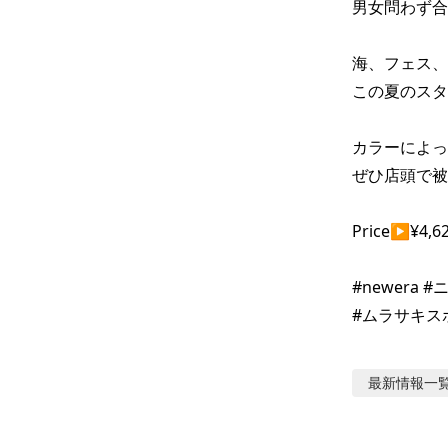
男女問わず合
海、フェス、
この夏のスタ
カラーによっ
ぜひ店頭で被
Price▶︎¥4,6
#newera #
#ムラサキス
最新情報
一