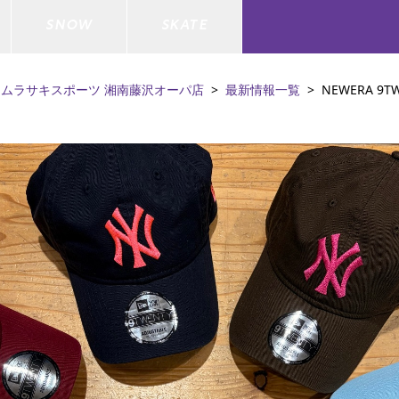
SNOW
SKATE
ムラサキスポーツ 湘南藤沢オーパ店
最新情報一覧
NEWERA 9T
ジャケット
ド
ド板
ード
トップス
ウェットスーツ
バインディング
キッズスケートボード
ドメンテナンスグッズ
ドセット
ードグッズ
バッグ
キッズサーフィン
スノーボードウェア
スケートボードメンテナンスグッ
ズ
ド
ドグローブ
メンズ水着/ラッシュガード
GO サーフセット
キッズスノーボード
ー/バイク/その他
ドグッズ
スノーボードメンテナンスグッズ