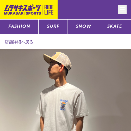
FASHION
SURF
SNOW
SKATE
CATEGORY
店舗詳細へ戻る
ファッションTOP
サーフTOP
スノーTOP
スケートTOP
CONTENTS
SUPPORT