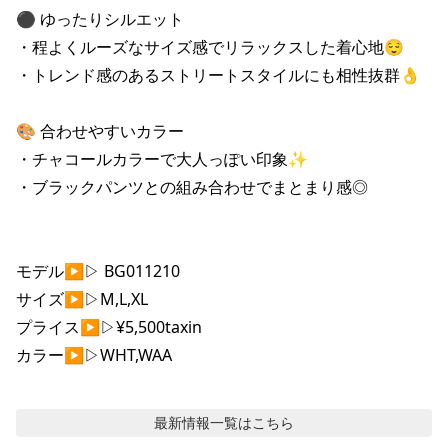
⚫ ゆったりシルエット

・程よくルーズなサイズ感でリラックスした着心地😌

・トレンド感のあるストリートスタイルにも相性抜群👌

🎨 合わせやすいカラー

・チャコールカラーで大人っぽい印象✨

・ブラックパンツとの組み合わせでまとまり感◎

モデル▶︎▷ BG011210

サイズ▶︎▷M,L,XL

プライス▶︎▷¥5,500taxin

カラー▶︎▷WHT,WAA
最新情報
一覧はこちら