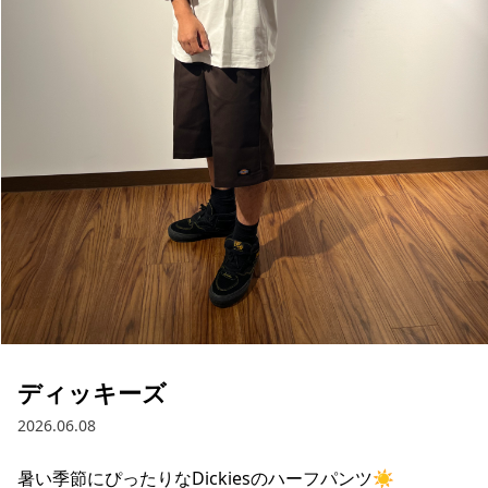
ブランド一覧
ご利用ガイド
特集一覧
会員ランク
スタッフスナップ
店頭受取サービス
ギフトラッピング
アフターサポート
下取り保証について
よくある質問
店舗一覧
お問い合わせ
ニュース
ディッキーズ
2026.06.08
暑い季節にぴったりなDickiesのハーフパンツ☀️

ムラサキスポーツ 公式アプリ