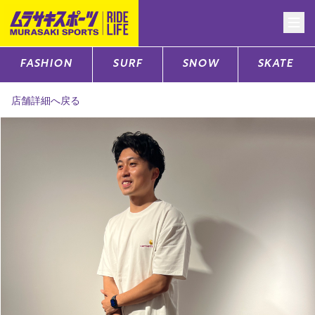
FASHION
SURF
SNOW
SKATE
CATEGORY
店舗詳細へ戻る
ファッションTOP
サーフTOP
スノーTOP
スケートTOP
CONTENTS
SUPPORT