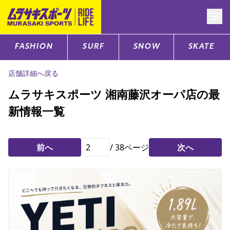
FASHION
SURF
SNOW
SKATE
CATEGORY
店舗詳細へ戻る
ファッションTOP
ムラサキスポーツ 湘南藤沢オーパ店の最
新情報一覧
サーフTOP
スノーTOP
前へ
/
38
ページ
次へ
スケートTOP
CONTENTS
SUPPORT