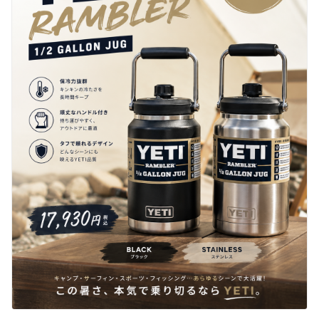
ブランド一覧
ご利用ガイド
特集一覧
会員ランク
スタッフスナップ
店頭受取サービス
ギフトラッピング
アフターサポート
下取り保証について
よくある質問
店舗一覧
お問い合わせ
ニュース
ムラサキスポーツ 公式アプリ