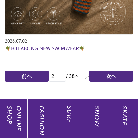
2026.07.02
🌴BILLABONG NEW SWIMWEAR🌴
前へ
/
38
ページ
次へ
SHOP
ONLINE
FASHION
SURF
SNOW
SKATE