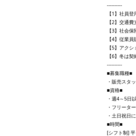
----------

【1】社員登用
【2】交通費支
【3】社会保
【4】従業員
【5】アクシ
【6】冬は契
----------

■募集職種■

・販売スタッ
■資格■

・週4～5日
・フリーター
・土日祝日に
■時間■

[シフト制] 平日