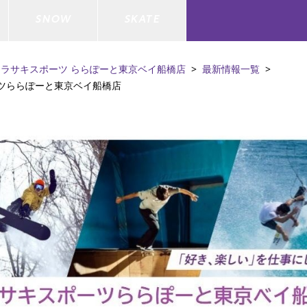
SNOW
SKATE
ムラサキスポーツ ららぽーと東京ベイ船橋店
最新情報一覧
ツららぽーと東京ベイ船橋店
ジャケット
ド
ド板
ード
トップス
ウェットスーツ
バインディング
キッズスケートボード
ドメンテナンスグッズ
ドセット
ードグッズ
バッグ
キッズサーフィン
スノーボードウェア
スケートボードメンテナンスグッ
ズ
ド
ドグローブ
メンズ水着/ラッシュガード
GO サーフセット
キッズスノーボード
ー/バイク/その他
ドグッズ
スノーボードメンテナンスグッズ