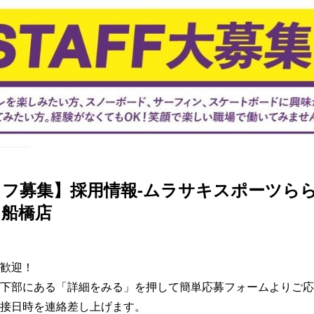
SKATE
TOP
FASHION
SNOW
SURF
TOP
TOP
TOP
フ募集】採用情報-ムラサキスポーツら
イ船橋店
歓迎！

下部にある「詳細をみる」を押して簡単応募フォームよりご応
接日時を連絡差し上げます。
