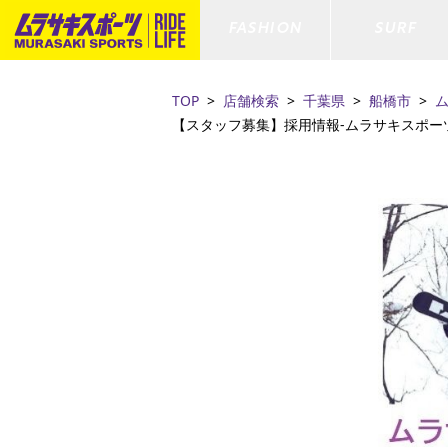
FASHION
SURF
TOP
店舗検索
千葉県
船橋市
【スタッフ募集】採用情報-ムラサキスポー
ファションカテゴリー
サーフィンカテゴリー
スノーボードカテゴリー
スケートボードカテゴリー
すべてのアイテム
すべてのアイテム
すべてのアイテム
すべてのアイテム
アウター/
サーフボー
スノーボー
スケートボ
ボトムス
サーフィングッズ
スノーボードブーツ
スケートボードパーツ
シューズ
サーフボー
スノーボー
スケートボ
ファッショングッズ
ボディーボード
スノーボードゴーグル
GO スケートセット
キッズ
スキムボー
スノーボー
水着/フィットネス/ラッシュガード
GO ボディーボード
キッズスノーボードセット
ストライダ
スノーボー