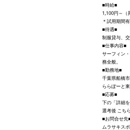
■時給■

1,100円～（
＊試用期間有
■待遇■

制服貸与、交
■仕事内容■

サーフィン・
務全般。

■勤務地■

千葉県船橋市浜町
ららぽーと東
■応募■

下の「詳細を
選考後 こち
■お問合せ先■
ムラサキスポ