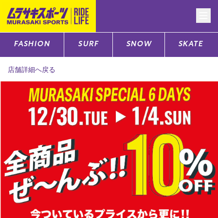
FASHION
SURF
SNOW
SKATE
CATEGORY
店舗詳細へ戻る
ファッションTOP
サーフTOP
スノーTOP
スケートTOP
CONTENTS
SUPPORT