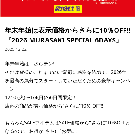
ブランド一覧
ご利用ガイド
特集一覧
会員ランク
スタッフスナップ
店頭受取サービス
ギフトラッピング
年末年始は表示価格からさらに10％OFF!!
アフターサポート
下取り保証について
『2026 MURASAKI SPECIAL 6DAYS』
よくある質問
店舗一覧
2025.12.22
お問い合わせ
ニュース
年末年始は、さらテン‼️

それは皆様のこれまでのご愛顧に感謝を込めて、2026年
を最高の気分でスタートしていただくための豪華キャンペ
ーン！

12/30(火)〜1/4(日)の6日間限定！

店内の商品が表示価格から“さらに”10％ OFF‼️

もちろんSALEアイテムはSALE価格から“さらに”10%OFFと
なるので、お得が“さらに”お得に。

ムラサキスポーツ 公式アプリ