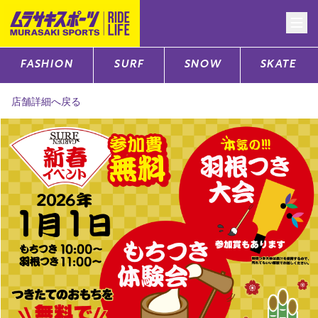
FASHION
SURF
SNOW
SKATE
CATEGORY
店舗詳細へ戻る
ファッションTOP
サーフTOP
スノーTOP
スケートTOP
CONTENTS
SUPPORT