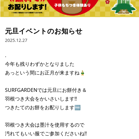
ブランド一覧
ご利用ガイド
特集一覧
会員ランク
スタッフスナップ
店頭受取サービス
ギフトラッピング
元旦イベントのお知らせ
アフターサポート
下取り保証について
2025.12.27
よくある質問
店舗一覧
.

お問い合わせ
ニュース
今年も残りわずかとなりました

あっという間にお正月が来ますね🎍

SURFGARDENでは元旦にお餅付き＆

羽根つき大会をかいさいします‼️

つきたてのお餅をお配りします🆓

羽根つき大会は墨汁を使用するので

汚れてもいい服でご参加くださいね‼️

ムラサキスポーツ 公式アプリ