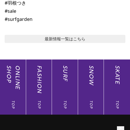
#羽根つき 

#sale 

#surfgarden
最新情報
一覧はこちら
SHOP
ONLINE
FASHION
SURF
SNOW
SKATE
TOP
TOP
TOP
TOP
TOP