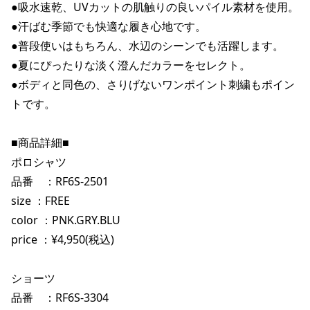
●吸水速乾、UVカットの肌触りの良いパイル素材を使用。

ポイント・クーポンもこのアプリで！
●汗ばむ季節でも快適な履き心地です。

●普段使いはもちろん、水辺のシーンでも活躍します。

●夏にぴったりな淡く澄んだカラーをセレクト。

●ボディと同色の、さりげないワンポイント刺繍もポイン
トです。

■商品詳細■

ポロシャツ

品番　：RF6S-2501

size ：FREE

color ：PNK.GRY.BLU

price ：¥4,950(税込)

ショーツ

品番　：RF6S-3304
