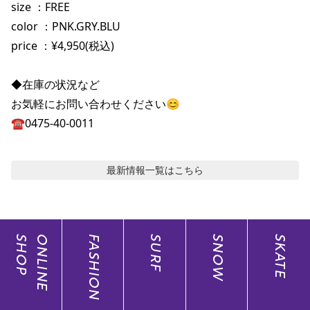
size ：FREE

color ：PNK.GRY.BLU

price ：¥4,950(税込)

◆在庫の状況など

お気軽にお問い合わせください😊

☎️0475-40-0011
最新情報
一覧はこちら
SHOP
ONLINE
FASHION
SURF
SNOW
SKATE