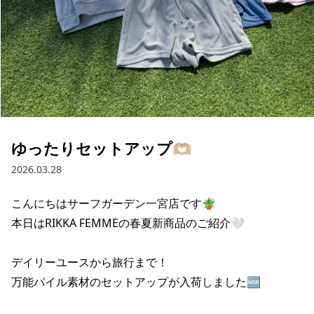
ブランド一覧
ご利用ガイド
特集一覧
会員ランク
スタッフスナップ
店頭受取サービス
ギフトラッピング
アフターサポート
下取り保証について
よくある質問
店舗一覧
お問い合わせ
ニュース
ゆったりセットアップ🫶🏼
2026.03.28
こんにちはサーフガーデン一宮店です🪴

本日はRIKKA FEMMEの春夏新商品のご紹介🤍

デイリーユースから旅行まで！

万能パイル素材のセットアップが入荷しました🆕

ムラサキスポーツ 公式アプリ