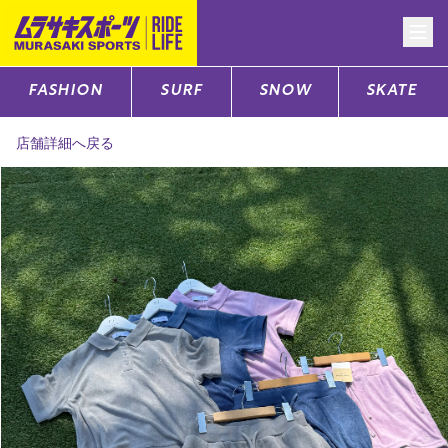
FASHION
SURF
SNOW
SKATE
CATEGORY
店舗詳細へ戻る
ファッションTOP
サーフTOP
スノーTOP
スケートTOP
CONTENTS
SUPPORT