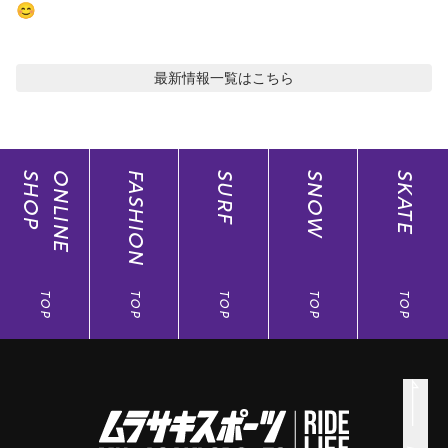
😊
最新情報
一覧はこちら
SHOP
ONLINE
FASHION
SURF
SNOW
SKATE
TOP
TOP
TOP
TOP
TOP