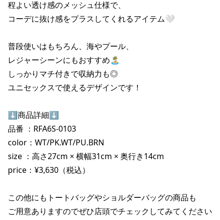
程よい透け感のメッシュ仕様で、

ポイント・クーポンもこのアプリで！
コーデに抜け感をプラスしてくれるアイテム🤍

普段使いはもちろん、海やプール、

レジャーシーンにもおすすめ🏝️

しっかりマチ付きで収納力も◎

ユニセックスで使えるデザインです！

⬇️商品詳細⬇️

品番 ：RFA6S-0103

color：WT/PK.WT/PU.BRN

size ：高さ27cm × 横幅31cm × 奥行き14cm

price：¥3,630（税込）

この他にもトートバッグやショルダーバッグの商品も

ご用意ありますのでぜひ店頭でチェックしてみてください