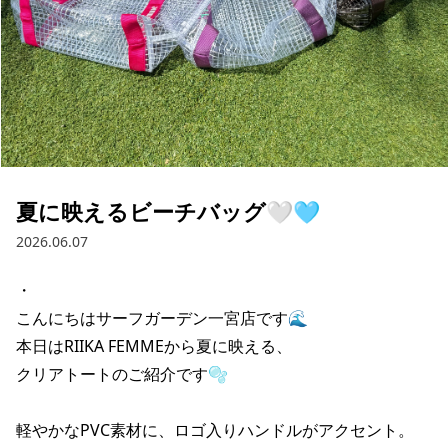
ブランド一覧
ご利用ガイド
特集一覧
会員ランク
スタッフスナップ
店頭受取サービス
ギフトラッピング
アフターサポート
下取り保証について
よくある質問
店舗一覧
お問い合わせ
ニュース
夏に映えるビーチバッグ🤍🩵
2026.06.07
・

こんにちはサーフガーデン一宮店です🌊

本日はRIIKA FEMMEから夏に映える、

クリアトートのご紹介です🫧

軽やかなPVC素材に、ロゴ入りハンドルがアクセント。

ムラサキスポーツ 公式アプリ