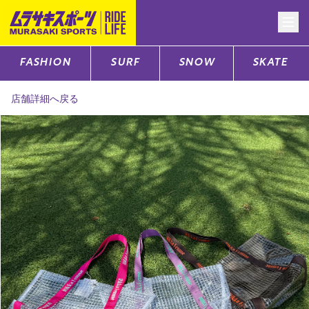
FASHION
SURF
SNOW
SKATE
CATEGORY
店舗詳細へ戻る
ファッションTOP
サーフTOP
スノーTOP
スケートTOP
CONTENTS
SUPPORT