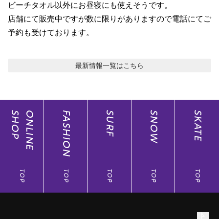
ビーチタオル以外にお昼寝にも使えそうです。

ポイント・クーポンもこのアプリで！
店舗にて販売中ですが数に限りがありますので電話にてご
予約も受けております。
最新情報
一覧はこちら
SHOP
ONLINE
FASHION
SURF
SNOW
SKATE
TOP
TOP
TOP
TOP
TOP