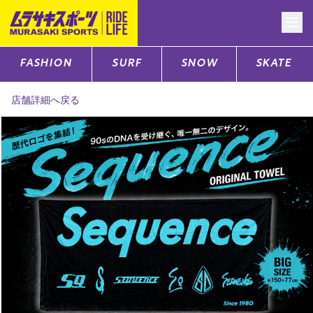
FASHION
SURF
SNOW
SKATE
CATEGORY
店舗詳細へ戻る
ファッションTOP
サーフTOP
スノーTOP
スケートTOP
CONTENTS
SUPPORT