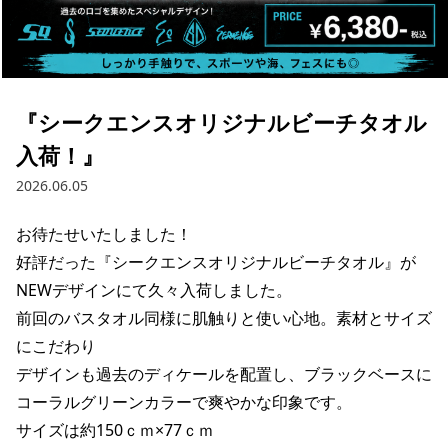
ブランド一覧
ご利用ガイド
特集一覧
会員ランク
スタッフスナップ
店頭受取サービス
ギフトラッピング
アフターサポート
『シークエンスオリジナルビーチタオル
下取り保証について
よくある質問
入荷！』
店舗一覧
お問い合わせ
2026.06.05
ニュース
お待たせいたしました！

好評だった『シークエンスオリジナルビーチタオル』が
NEWデザインにて久々入荷しました。

前回のバスタオル同様に肌触りと使い心地。素材とサイズ
にこだわり

デザインも過去のディケールを配置し、ブラックベースに
コーラルグリーンカラーで爽やかな印象です。

サイズは約150ｃｍ×77ｃｍ

ムラサキスポーツ 公式アプリ