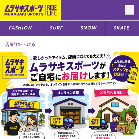
FASHION
SURF
SNOW
SKATE
CATEGORY
店舗詳細へ戻る
ファッションTOP
サーフTOP
スノーTOP
スケートTOP
CONTENTS
SUPPORT