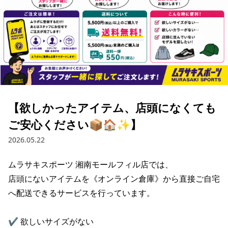
ブランド一覧
ご利用ガイド
特集一覧
会員ランク
スタッフスナップ
店頭受取サービス
ギフトラッピング
アフターサポート
下取り保証について
よくある質問
店舗一覧
お問い合わせ
ニュース
【欲しかったアイテム、店頭になくても
ご安心ください📦🏠✨】
2026.05.22
ムラサキスポーツ 湘南モールフィル店では、

店頭にないアイテムを《オンライン倉庫》から直接ご自宅
へ配送できるサービスを行っています。

✔ 欲しいサイズがない

ムラサキスポーツ 公式アプリ