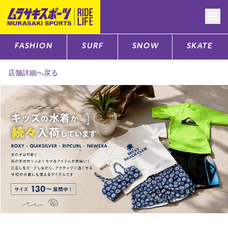
FASHION
SURF
SNOW
SKATE
CATEGORY
店舗詳細へ戻る
ファッションTOP
サーフTOP
スノーTOP
スケートTOP
CONTENTS
SUPPORT