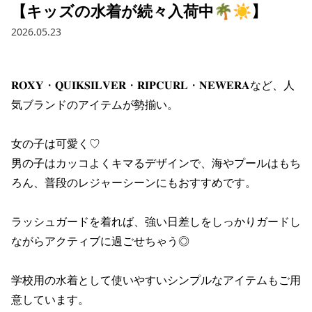
【キッズの水着が続々入荷中🌴☀️】
ブランド一覧
ご利用ガイド
特集一覧
会員ランク
2026.05.23
スタッフスナップ
店頭受取サービス
ギフトラッピング
アフターサポート
𝐑𝐎𝐗𝐘・𝐐𝐔𝐈𝐊𝐒𝐈𝐋𝐕𝐄𝐑・𝐑𝐈𝐏𝐂𝐔𝐑𝐋・𝐍𝐄𝐖𝐄𝐑𝐀など、人
下取り保証について
よくある質問
気ブランドのアイテムが勢揃い。

店舗一覧
お問い合わせ
ニュース
女の子は可愛く♡

男の子はカッコよくキマるデザインで、海やプールはもち
ろん、普段のレジャーシーンにもおすすめです。

ラッシュガードを着れば、強い日差しをしっかりガードし
ながらアクティブに過ごせちゃう◎

学校用の水着として使いやすいシンプルなアイテムもご用
意しています。

ムラサキスポーツ 公式アプリ