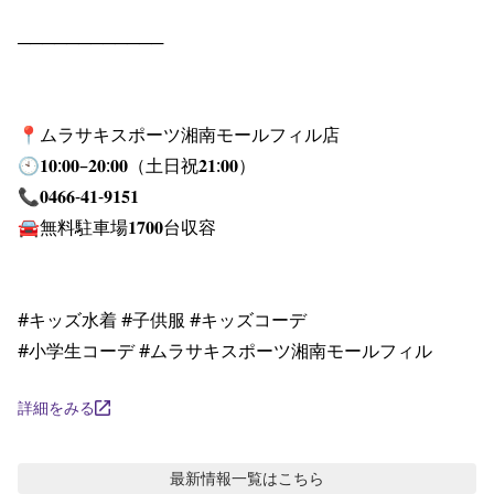
────────────

📍ムラサキスポーツ湘南モールフィル店

🕙𝟏𝟎:𝟎𝟎–𝟐𝟎:𝟎𝟎（土日祝𝟐𝟏:𝟎𝟎）

📞𝟎𝟒𝟔𝟔-𝟒𝟏-𝟗𝟏𝟓𝟏

🚘無料駐車場𝟏𝟕𝟎𝟎台収容

#キッズ水着 #子供服 #キッズコーデ

#小学生コーデ #ムラサキスポーツ湘南モールフィル
詳細をみる
最新情報
一覧はこちら