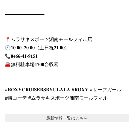
────────────

📍ムラサキスポーツ湘南モールフィル店

🕙𝟏𝟎:𝟎𝟎–𝟐𝟎:𝟎𝟎（土日祝𝟐𝟏:𝟎𝟎）

📞𝟎𝟒𝟔𝟔-𝟒𝟏-𝟗𝟏𝟓𝟏

🚘無料駐車場𝟏𝟕𝟎𝟎台収容

#𝐑𝐎𝐗𝐘𝐂𝐑𝐔𝐈𝐒𝐄𝐑𝐒𝐁𝐘𝐔𝐋𝐀𝐋𝐀 #𝐑𝐎𝐗𝐘 #サーフガール

#海コーデ #ムラサキスポーツ湘南モールフィル
最新情報
一覧はこちら