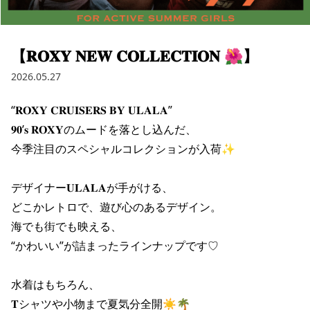
ブランド一覧
ご利用ガイド
特集一覧
会員ランク
スタッフスナップ
店頭受取サービス
【𝐑𝐎𝐗𝐘 𝐍𝐄𝐖 𝐂𝐎𝐋𝐋𝐄𝐂𝐓𝐈𝐎𝐍 🌺】
ギフトラッピング
アフターサポート
2026.05.27
下取り保証について
よくある質問
“𝐑𝐎𝐗𝐘 𝐂𝐑𝐔𝐈𝐒𝐄𝐑𝐒 𝐁𝐘 𝐔𝐋𝐀𝐋𝐀”

店舗一覧
お問い合わせ
𝟗𝟎’𝐬 𝐑𝐎𝐗𝐘のムードを落とし込んだ、

ニュース
今季注目のスペシャルコレクションが入荷✨

デザイナー𝐔𝐋𝐀𝐋𝐀が手がける、

どこかレトロで、遊び心のあるデザイン。

海でも街でも映える、

“かわいい”が詰まったラインナップです♡

水着はもちろん、

𝐓シャツや小物まで夏気分全開☀️🌴

ムラサキスポーツ 公式アプリ