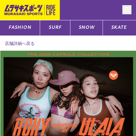
FASHION
SURF
SNOW
SKATE
CATEGORY
店舗詳細へ戻る
ファッションTOP
サーフTOP
スノーTOP
スケートTOP
CONTENTS
SUPPORT